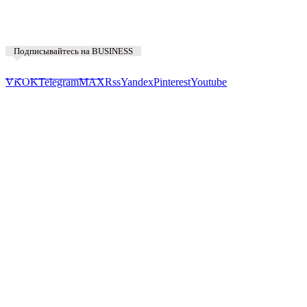
Подписывайтесь на BUSINESS
Предложить новость
VK
OK
Telegram
MAX
Rss
Yandex
Pinterest
Youtube