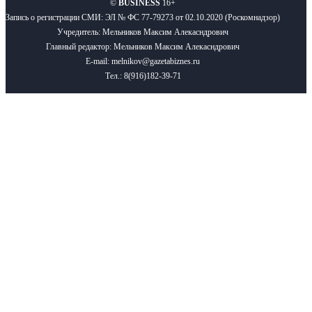
©
BUSINESS
16+
Запись о регистрации СМИ: ЭЛ № ФС 77-79273 от 02.10.2020 (Роскомнадзор)
Учредитель: Мельников Максим Алекасндрович
Главный редактор: Мельников Максим Алекасндрович
E-mail: melnikov@gazetabiznes.ru
Тел.: 8(916)182-39-71