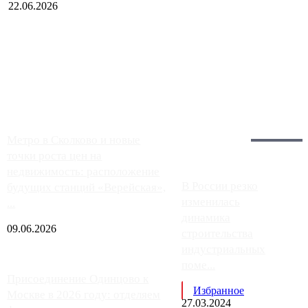
22.06.2026
Чем ближе к центру столицы, тем ситуация на АЗС лучше.
Однако АЗС, расположенные на приличном удалении от
Москвы, имеют более видимые проблемы. Так, некоторые
заправки на ЦКАД либо не работают полностью, либо
работают с ...
Загрузить больше
Главное:
Метро в Сколково и новые
точки роста цен на
недвижимость: расположение
В России резко
будущих станций «Верейская»,
изменилась
...
динамика
09.06.2026
строительства
индустриальных
поме...
Присоединение Одинцово к
Избранное
Москве в 2026 году: отделяем
27.03.2024