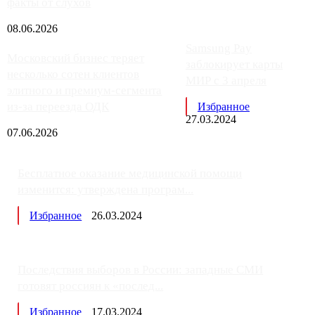
факты от слухов
08.06.2026
Samsung Pay
Московский бизнес теряет
заблокирует карты
несколько сотен клиентов
МИР с 3 апреля
элитного и премиум-сегмента
из-за переезда ОДК
Избранное
27.03.2024
07.06.2026
Бесплатное оказание медицинской помощи
изменится: утверждена програм...
Избранное
26.03.2024
Последствия выборов в России: западные СМИ
готовят россиян к «послед...
Избранное
17.03.2024