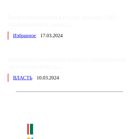
Последствия выборов в России: западные СМИ
готовят россиян к «послед...
Избранное
17.03.2024
Изменения в пенсионных выплатах: накопительную
часть пенсии хотят пе...
ВЛАСТЬ
10.03.2024