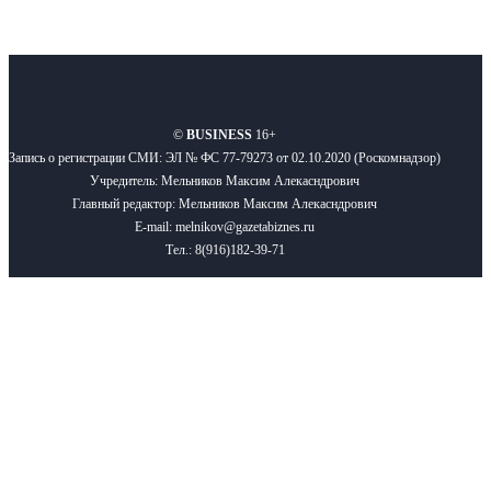
О нас
Реклама
Вакансии
Правила
Контакты
©
BUSINESS
16+
Запись о регистрации СМИ: ЭЛ № ФС 77-79273 от 02.10.2020 (Роскомнадзор)
Учредитель: Мельников Максим Алекасндрович
Главный редактор: Мельников Максим Алекасндрович
E-mail: melnikov@gazetabiznes.ru
Тел.: 8(916)182-39-71