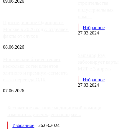
09.06.2026
строительства
индустриальных
поме...
Присоединение Одинцово к
Избранное
Москве в 2026 году: отделяем
27.03.2024
факты от слухов
08.06.2026
Samsung Pay
Московский бизнес теряет
заблокирует карты
несколько сотен клиентов
МИР с 3 апреля
элитного и премиум-сегмента
из-за переезда ОДК
Избранное
27.03.2024
07.06.2026
Бесплатное оказание медицинской помощи
изменится: утверждена програм...
Избранное
26.03.2024