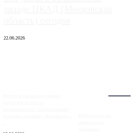
западе ЦКАД (Московская
область) сегодня
22.06.2026
Чем ближе к центру столицы, тем ситуация на АЗС лучше.
Однако АЗС, расположенные на приличном удалении от
Москвы, имеют более видимые проблемы. Так, некоторые
заправки на ЦКАД либо не работают полностью, либо
работают с ...
Загрузить больше
Главное:
Метро в Сколково и новые
точки роста цен на
недвижимость: расположение
В России резко
будущих станций «Верейская»,
изменилась
...
динамика