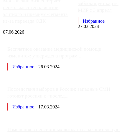
Московский бизнес теряет
заблокирует карты
несколько сотен клиентов
МИР с 3 апреля
элитного и премиум-сегмента
из-за переезда ОДК
Избранное
27.03.2024
07.06.2026
Бесплатное оказание медицинской помощи
изменится: утверждена програм...
Избранное
26.03.2024
Последствия выборов в России: западные СМИ
готовят россиян к «послед...
Избранное
17.03.2024
Изменения в пенсионных выплатах: накопительную