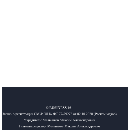
Интернет-СМИ с фокусом на события, влияющие на бизнес
Московского региона, основанное в 2009 году. Ежедневно публикуем
новости бизнеса и новости для бизнеса.
Подписывайтесь
О нас
Реклама
Вакансии
Правила
Контакты
©
BUSINESS
16+
Запись о регистрации СМИ: ЭЛ № ФС 77-79273 от 02.10.2020 (Роскомнадзор)
Учредитель: Мельников Максим Алекасндрович
Главный редактор: Мельников Максим Алекасндрович