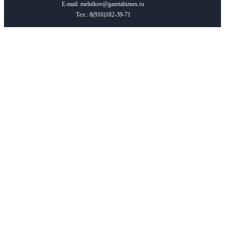
E-mail: melnikov@gazetabiznes.ru
Тел.: 8(916)182-39-71