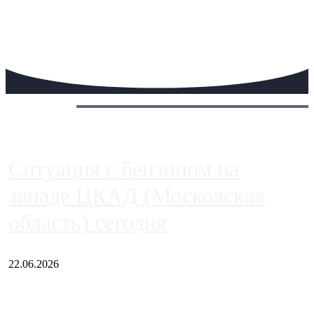
Сегодня:
Ситуация с бензином на
западе ЦКАД (Московская
область) сегодня
22.06.2026
Чем ближе к центру столицы, тем ситуация на АЗС лучше.
Однако АЗС, расположенные на приличном удалении от
Москвы, имеют более видимые проблемы. Так, некоторые