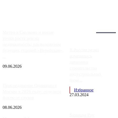
заправки на ЦКАД либо не работают полностью, либо
работают с ...
Загрузить больше
Главное:
Метро в Сколково и новые
точки роста цен на
недвижимость: расположение
В России резко
будущих станций «Верейская»,
изменилась
...
динамика
09.06.2026
строительства
индустриальных
поме...
Присоединение Одинцово к
Избранное
Москве в 2026 году: отделяем
27.03.2024
факты от слухов
08.06.2026
Samsung Pay