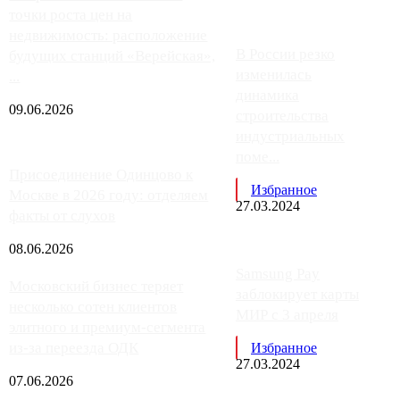
точки роста цен на
недвижимость: расположение
В России резко
будущих станций «Верейская»,
изменилась
...
динамика
09.06.2026
строительства
индустриальных
поме...
Присоединение Одинцово к
Избранное
Москве в 2026 году: отделяем
27.03.2024
факты от слухов
08.06.2026
Samsung Pay
Московский бизнес теряет
заблокирует карты
несколько сотен клиентов
МИР с 3 апреля
элитного и премиум-сегмента
из-за переезда ОДК
Избранное
27.03.2024
07.06.2026