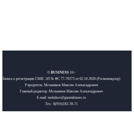
Подписывайтесь
О нас
Реклама
Вакансии
Правила
Контакты
©
BUSINESS
16+
Запись о регистрации СМИ: ЭЛ № ФС 77-79273 от 02.10.2020 (Роскомнадзор)
Учредитель: Мельников Максим Алекасндрович
Главный редактор: Мельников Максим Алекасндрович
E-mail: melnikov@gazetabiznes.ru
Тел.: 8(916)182-39-71