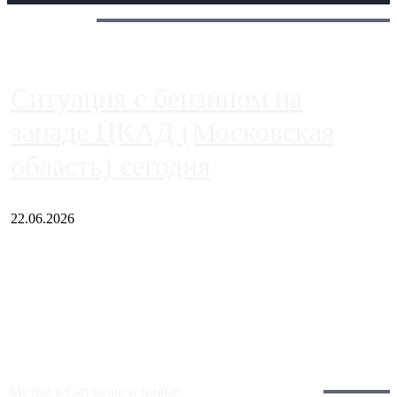
Сегодня:
Ситуация с бензином на
западе ЦКАД (Московская
область) сегодня
22.06.2026
Чем ближе к центру столицы, тем ситуация на АЗС лучше.
Однако АЗС, расположенные на приличном удалении от
Москвы, имеют более видимые проблемы. Так, некоторые
заправки на ЦКАД либо не работают полностью, либо
работают с ...
Загрузить больше
Главное:
Метро в Сколково и новые