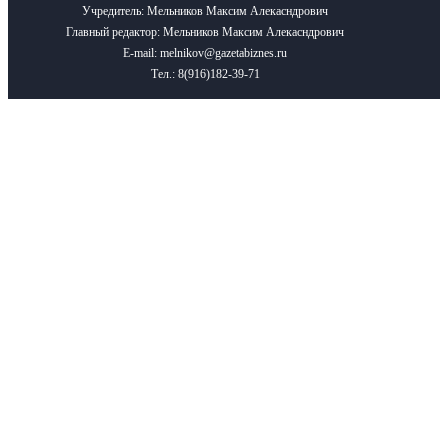
Учредитель: Мельников Максим Алекасндрович
Главный редактор: Мельников Максим Алекасндрович
E-mail: melnikov@gazetabiznes.ru
Тел.: 8(916)182-39-71