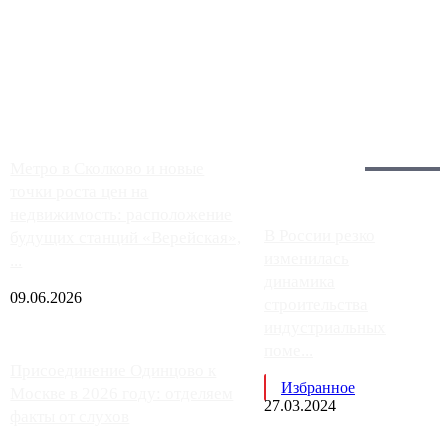
Однако АЗС, расположенные на приличном удалении от
Москвы, имеют более видимые проблемы. Так, некоторые
заправки на ЦКАД либо не работают полностью, либо
работают с ...
Загрузить больше
Главное:
Метро в Сколково и новые
точки роста цен на
недвижимость: расположение
В России резко
будущих станций «Верейская»,
изменилась
...
динамика
09.06.2026
строительства
индустриальных
поме...
Присоединение Одинцово к
Избранное
Москве в 2026 году: отделяем
27.03.2024
факты от слухов