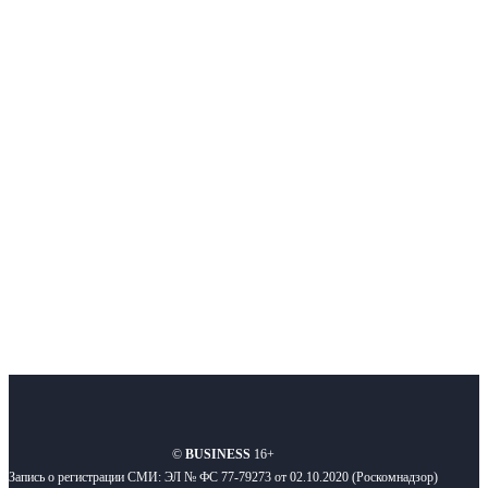
Немного о нас
Интернет-СМИ с фокусом на события, влияющие на бизнес
Московского региона, основанное в 2009 году. Ежедневно публикуем
новости бизнеса и новости для бизнеса.
Подписывайтесь
О нас
Реклама
Вакансии
Правила
Контакты
©
BUSINESS
16+
Запись о регистрации СМИ: ЭЛ № ФС 77-79273 от 02.10.2020 (Роскомнадзор)