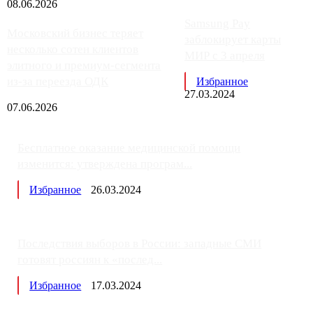
08.06.2026
Samsung Pay
Московский бизнес теряет
заблокирует карты
несколько сотен клиентов
МИР с 3 апреля
элитного и премиум-сегмента
из-за переезда ОДК
Избранное
27.03.2024
07.06.2026
Бесплатное оказание медицинской помощи
изменится: утверждена програм...
Избранное
26.03.2024
Последствия выборов в России: западные СМИ
готовят россиян к «послед...
Избранное
17.03.2024