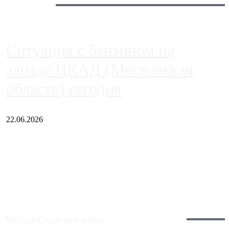
Сегодня:
Ситуация с бензином на
западе ЦКАД (Московская
область) сегодня
22.06.2026
Чем ближе к центру столицы, тем ситуация на АЗС лучше.
Однако АЗС, расположенные на приличном удалении от
Москвы, имеют более видимые проблемы. Так, некоторые
заправки на ЦКАД либо не работают полностью, либо
работают с ...
Загрузить больше
Главное:
Метро в Сколково и новые