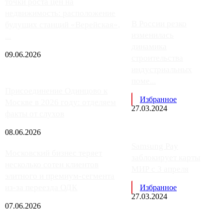
точки роста цен на
недвижимость: расположение
В России резко
будущих станций «Верейская»,
изменилась
...
динамика
09.06.2026
строительства
индустриальных
поме...
Присоединение Одинцово к
Избранное
Москве в 2026 году: отделяем
27.03.2024
факты от слухов
08.06.2026
Samsung Pay
Московский бизнес теряет
заблокирует карты
несколько сотен клиентов
МИР с 3 апреля
элитного и премиум-сегмента
из-за переезда ОДК
Избранное
27.03.2024
07.06.2026