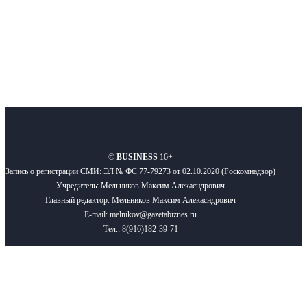
Подписывайтесь
О нас
Реклама
Вакансии
Правила
Контакты
©
BUSINESS
16+
Запись о регистрации СМИ: ЭЛ № ФС 77-79273 от 02.10.2020 (Роскомнадзор)
Учредитель: Мельников Максим Алекасндрович
Главный редактор: Мельников Максим Алекасндрович
E-mail: melnikov@gazetabiznes.ru
Тел.: 8(916)182-39-71