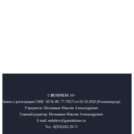
новости бизнеса и новости для бизнеса.
Подписывайтесь
О нас
Реклама
Вакансии
Правила
Контакты
©
BUSINESS
16+
Запись о регистрации СМИ: ЭЛ № ФС 77-79273 от 02.10.2020 (Роскомнадзор)
Учредитель: Мельников Максим Алекасндрович
Главный редактор: Мельников Максим Алекасндрович
E-mail: melnikov@gazetabiznes.ru
Тел.: 8(916)182-39-71