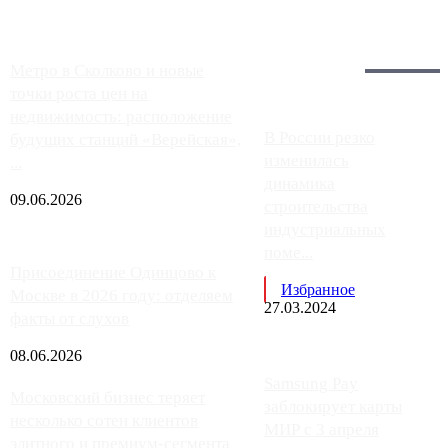
Загрузить больше
Главное:
Метро в Сколково и новые
точки роста цен на
недвижимость: расположение
В России резко
будущих станций «Верейская»,
изменилась
...
динамика
09.06.2026
строительства
индустриальных
поме...
Присоединение Одинцово к
Избранное
Москве в 2026 году: отделяем
27.03.2024
факты от слухов
08.06.2026
Samsung Pay
Московский бизнес теряет
заблокирует карты
несколько сотен клиентов
МИР с 3 апреля
элитного и премиум-сегмента