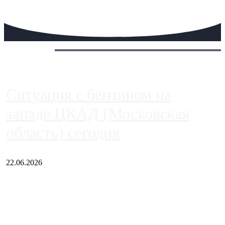
Сегодня:
Ситуация с бензином на
западе ЦКАД (Московская
область) сегодня
22.06.2026
Чем ближе к центру столицы, тем ситуация на АЗС лучше.
Однако АЗС, расположенные на приличном удалении от
Москвы, имеют более видимые проблемы. Так, некоторые
заправки на ЦКАД либо не работают полностью, либо
работают с ...