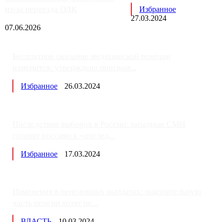
из-за переезда ОДК
Избранное
27.03.2024
07.06.2026
Бесплатное оказание медицинской помощи
изменится: утверждена програм...
Избранное
26.03.2024
Последствия выборов в России: западные СМИ
готовят россиян к «послед...
Избранное
17.03.2024
Изменения в пенсионных выплатах: накопительную
часть пенсии хотят пе...
ВЛАСТЬ
10.03.2024