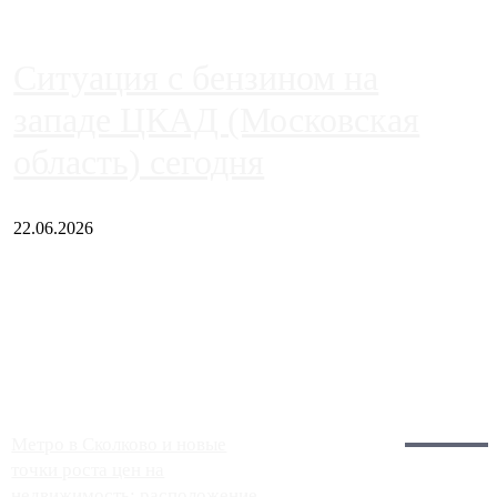
Ситуация с бензином на
западе ЦКАД (Московская
область) сегодня
22.06.2026
Чем ближе к центру столицы, тем ситуация на АЗС лучше.
Однако АЗС, расположенные на приличном удалении от
Москвы, имеют более видимые проблемы. Так, некоторые
заправки на ЦКАД либо не работают полностью, либо
работают с ...
Загрузить больше
Главное:
Метро в Сколково и новые
точки роста цен на
недвижимость: расположение