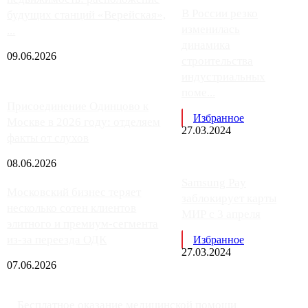
В России резко
будущих станций «Верейская»,
изменилась
...
динамика
09.06.2026
строительства
индустриальных
поме...
Присоединение Одинцово к
Избранное
Москве в 2026 году: отделяем
27.03.2024
факты от слухов
08.06.2026
Samsung Pay
Московский бизнес теряет
заблокирует карты
несколько сотен клиентов
МИР с 3 апреля
элитного и премиум-сегмента
из-за переезда ОДК
Избранное
27.03.2024
07.06.2026
Бесплатное оказание медицинской помощи