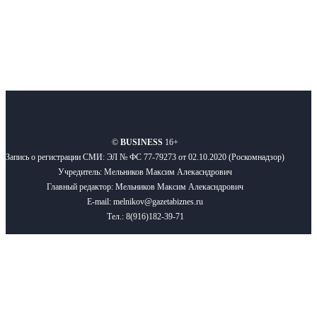
О нас
Реклама
Вакансии
Правила
Контакты
©
BUSINESS
16+
Запись о регистрации СМИ: ЭЛ № ФС 77-79273 от 02.10.2020 (Роскомнадзор)
Учредитель: Мельников Максим Алекасндрович
Главный редактор: Мельников Максим Алекасндрович
E-mail: melnikov@gazetabiznes.ru
Тел.: 8(916)182-39-71