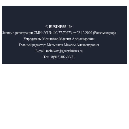
О нас
Реклама
Вакансии
Правила
Контакты
©
BUSINESS
16+
Запись о регистрации СМИ: ЭЛ № ФС 77-79273 от 02.10.2020 (Роскомнадзор)
Учредитель: Мельников Максим Алекасндрович
Главный редактор: Мельников Максим Алекасндрович
E-mail: melnikov@gazetabiznes.ru
Тел.: 8(916)182-39-71