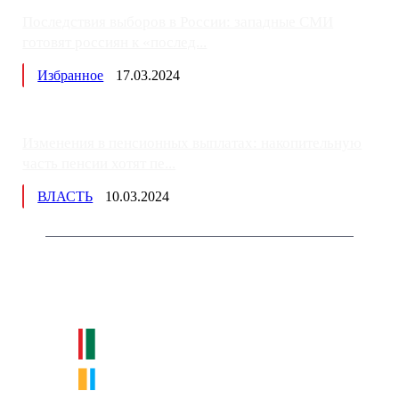
Последствия выборов в России: западные СМИ
готовят россиян к «послед...
Избранное
17.03.2024
Изменения в пенсионных выплатах: накопительную
часть пенсии хотят пе...
ВЛАСТЬ
10.03.2024