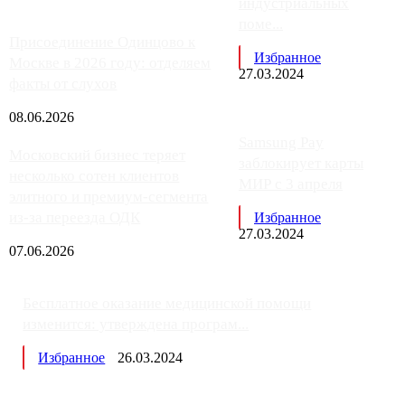
индустриальных
поме...
Присоединение Одинцово к
Избранное
Москве в 2026 году: отделяем
27.03.2024
факты от слухов
08.06.2026
Samsung Pay
Московский бизнес теряет
заблокирует карты
несколько сотен клиентов
МИР с 3 апреля
элитного и премиум-сегмента
из-за переезда ОДК
Избранное
27.03.2024
07.06.2026
Бесплатное оказание медицинской помощи
изменится: утверждена програм...
Избранное
26.03.2024