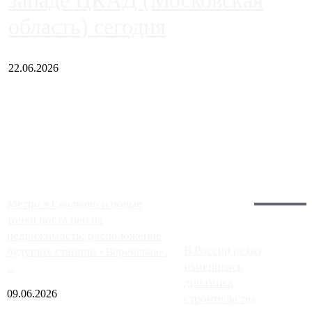
западе ЦКАД (Московская
область) сегодня
22.06.2026
Чем ближе к центру столицы, тем ситуация на АЗС лучше.
Однако АЗС, расположенные на приличном удалении от
Москвы, имеют более видимые проблемы. Так, некоторые
заправки на ЦКАД либо не работают полностью, либо
работают с ...
Загрузить больше
Главное:
Метро в Сколково и новые
точки роста цен на
недвижимость: расположение
В России резко
будущих станций «Верейская»,
изменилась
...
динамика
09.06.2026
строительства