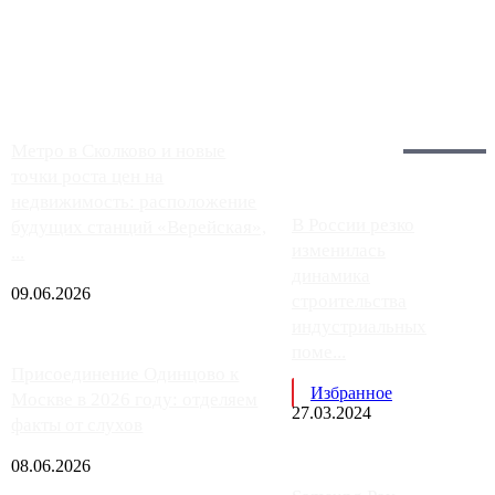
Москвы, имеют более видимые проблемы. Так, некоторые
заправки на ЦКАД либо не работают полностью, либо
работают с ...
Загрузить больше
Главное:
Метро в Сколково и новые
точки роста цен на
недвижимость: расположение
В России резко
будущих станций «Верейская»,
изменилась
...
динамика
09.06.2026
строительства
индустриальных
поме...
Присоединение Одинцово к
Избранное
Москве в 2026 году: отделяем
27.03.2024
факты от слухов
08.06.2026