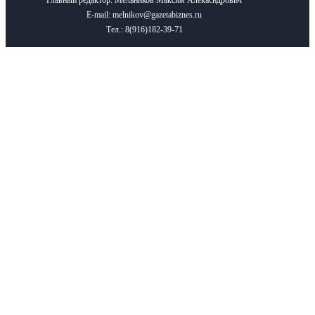
Главный редактор: Мельников Максим Алекасндрович
E-mail: melnikov@gazetabiznes.ru
Тел.: 8(916)182-39-71