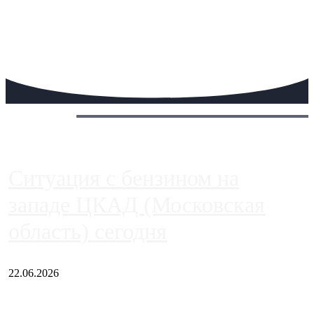
Сегодня:
Ситуация с бензином на
западе ЦКАД (Московская
область) сегодня
22.06.2026
Чем ближе к центру столицы, тем ситуация на АЗС лучше.
Однако АЗС, расположенные на приличном удалении от