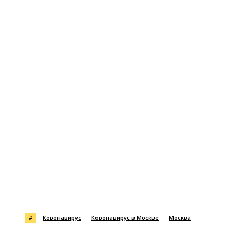
#
Коронавирус
Коронавирус в Москве
Москва