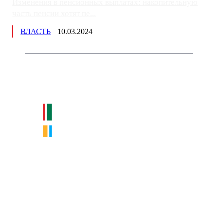
Изменения в пенсионных выплатах: накопительную
часть пенсии хотят пе...
ВЛАСТЬ
10.03.2024
Немного о нас