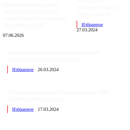
Samsung Pay
Московский бизнес теряет
заблокирует карты
несколько сотен клиентов
МИР с 3 апреля
элитного и премиум-сегмента
из-за переезда ОДК
Избранное
27.03.2024
07.06.2026
Бесплатное оказание медицинской помощи
изменится: утверждена програм...
Избранное
26.03.2024
Последствия выборов в России: западные СМИ
готовят россиян к «послед...
Избранное
17.03.2024