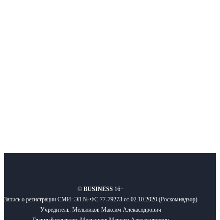
Интернет-СМИ с фокусом на события, влияющие на бизнес
Московского региона, основанное в 2009 году. Ежедневно публикуем
новости бизнеса и новости для бизнеса.
Подписывайтесь
О нас
Реклама
Вакансии
Правила
Контакты
©
BUSINESS
16+
Запись о регистрации СМИ: ЭЛ № ФС 77-79273 от 02.10.2020 (Роскомнадзор)
Учредитель: Мельников Максим Алекасндрович