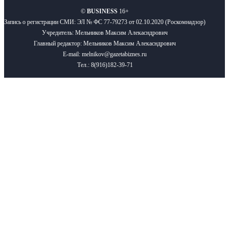
©
BUSINESS
16+
Запись о регистрации СМИ: ЭЛ № ФС 77-79273 от 02.10.2020 (Роскомнадзор)
Учредитель: Мельников Максим Алекасндрович
Главный редактор: Мельников Максим Алекасндрович
E-mail: melnikov@gazetabiznes.ru
Тел.: 8(916)182-39-71