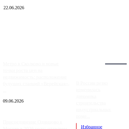
22.06.2026
Чем ближе к центру столицы, тем ситуация на АЗС лучше.
Однако АЗС, расположенные на приличном удалении от
Москвы, имеют более видимые проблемы. Так, некоторые
заправки на ЦКАД либо не работают полностью, либо
работают с ...
Загрузить больше
Главное:
Метро в Сколково и новые
точки роста цен на
недвижимость: расположение
В России резко
будущих станций «Верейская»,
изменилась
...
динамика
09.06.2026
строительства
индустриальных
поме...
Присоединение Одинцово к
Избранное
Москве в 2026 году: отделяем