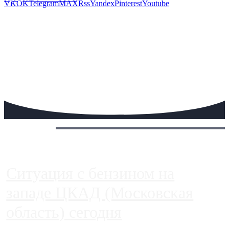
VK
OK
Telegram
MAX
Rss
Yandex
Pinterest
Youtube
Сегодня:
Ситуация с бензином на
западе ЦКАД (Московская
область) сегодня