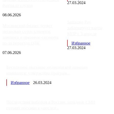
27.03.2024
факты от слухов
08.06.2026
Samsung Pay
Московский бизнес теряет
заблокирует карты
несколько сотен клиентов
МИР с 3 апреля
элитного и премиум-сегмента
из-за переезда ОДК
Избранное
27.03.2024
07.06.2026
Бесплатное оказание медицинской помощи
изменится: утверждена програм...
Избранное
26.03.2024
Последствия выборов в России: западные СМИ
готовят россиян к «послед...