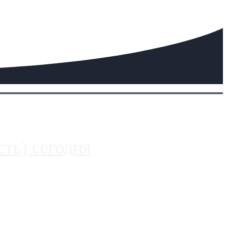
ть) сегодня
 более видимые проблемы. Так, некоторые заправки на ЦКАД