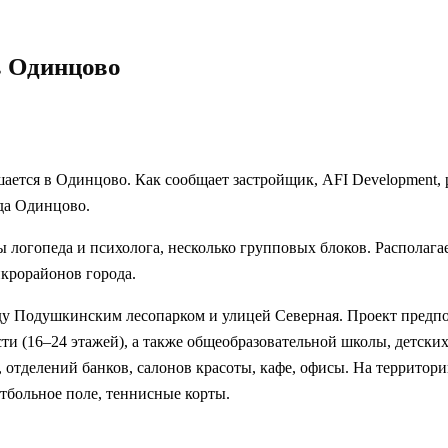
в Одинцово
ершается в Одинцово. Как сообщает застройщик, AFI Development,
ода Одинцово.
 логопеда и психолога, несколько групповых блоков. Располага
икрорайонов города.
ду Подушкинским лесопарком и улицей Северная. Проект предпо
(16–24 этажей), а также общеобразовательной школы, детских с
 отделений банков, салонов красоты, кафе, офисы. На территор
тбольное поле, теннисные корты.