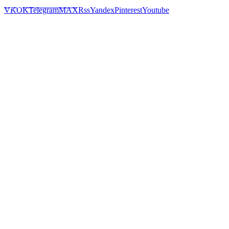
Предложить новость
VK
OK
Telegram
MAX
Rss
Yandex
Pinterest
Youtube