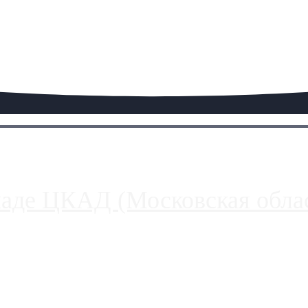
паде ЦКАД (Московская облас
ако АЗС, расположенные на приличном удалении от Москвы, имеют