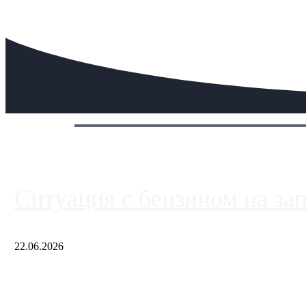
Сегодня:
Ситуация с бензином на за
22.06.2026
Чем ближе к центру столицы, тем ситуация на АЗС лучше. Одн
либо не работают полностью, либо работают с ...