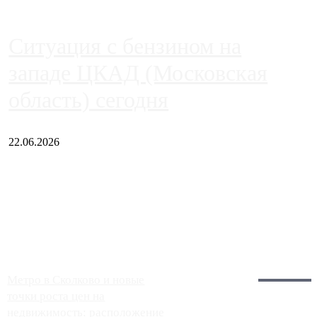
Ситуация с бензином на
западе ЦКАД (Московская
область) сегодня
22.06.2026
Чем ближе к центру столицы, тем ситуация на АЗС лучше.
Однако АЗС, расположенные на приличном удалении от
Москвы, имеют более видимые проблемы. Так, некоторые
заправки на ЦКАД либо не работают полностью, либо
работают с ...
Загрузить больше
Главное:
Метро в Сколково и новые
точки роста цен на
недвижимость: расположение