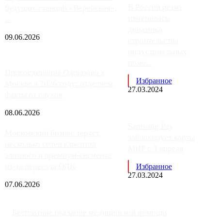
В России резко
будущих станций «Верейская»,
изменилась
...
динамика
09.06.2026
строительства
индустриальных
поме...
Присоединение Одинцово к
Избранное
Москве в 2026 году: отделяем
27.03.2024
факты от слухов
08.06.2026
Samsung Pay
Московский бизнес теряет
заблокирует карты
несколько сотен клиентов
МИР с 3 апреля
элитного и премиум-сегмента
из-за переезда ОДК
Избранное
27.03.2024
07.06.2026
Бесплатное оказание медицинской помощи