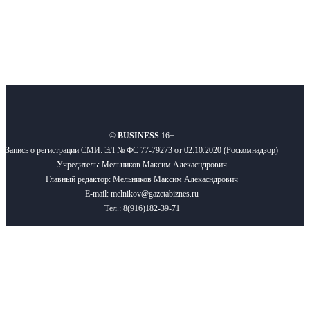
О нас
Реклама
Вакансии
Правила
Контакты
©
BUSINESS
16+
Запись о регистрации СМИ: ЭЛ № ФС 77-79273 от 02.10.2020 (Роскомнадзор)
Учредитель: Мельников Максим Алекасндрович
Главный редактор: Мельников Максим Алекасндрович
E-mail: melnikov@gazetabiznes.ru
Тел.: 8(916)182-39-71