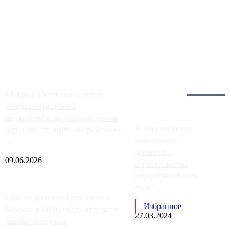
Чем ближе к центру столицы, тем ситуация на АЗС лучше.
Однако АЗС, расположенные на приличном удалении от
Москвы, имеют более видимые проблемы. Так, некоторые
заправки на ЦКАД либо не работают полностью, либо
работают с ...
Загрузить больше
Главное:
Метро в Сколково и новые
точки роста цен на
недвижимость: расположение
В России резко
будущих станций «Верейская»,
изменилась
...
динамика
09.06.2026
строительства
индустриальных
поме...
Присоединение Одинцово к
Избранное
Москве в 2026 году: отделяем
27.03.2024
факты от слухов