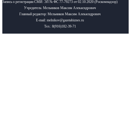
Запись о регистрации СМИ: ЭЛ № ФС 77-79273 от 02.10.2020 (Роскомнадзор)
Учредитель: Мельников Максим Алекасндрович
Главный редактор: Мельников Максим Алекасндрович
E-mail: melnikov@gazetabiznes.ru
Тел.: 8(916)182-39-71