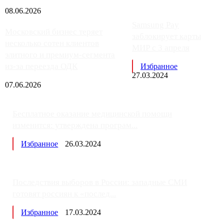
08.06.2026
Samsung Pay
Московский бизнес теряет
заблокирует карты
несколько сотен клиентов
МИР с 3 апреля
элитного и премиум-сегмента
из-за переезда ОДК
Избранное
27.03.2024
07.06.2026
Бесплатное оказание медицинской помощи
изменится: утверждена програм...
Избранное
26.03.2024
Последствия выборов в России: западные СМИ
готовят россиян к «послед...
Избранное
17.03.2024