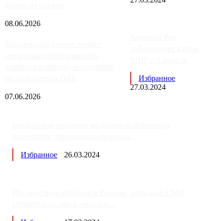
факты от слухов
08.06.2026
Samsung Pay
Московский бизнес теряет
заблокирует карты
несколько сотен клиентов
МИР с 3 апреля
элитного и премиум-сегмента
из-за переезда ОДК
Избранное
27.03.2024
07.06.2026
Бесплатное оказание медицинской помощи
изменится: утверждена програм...
Избранное
26.03.2024
Последствия выборов в России: западные СМИ
готовят россиян к «послед...