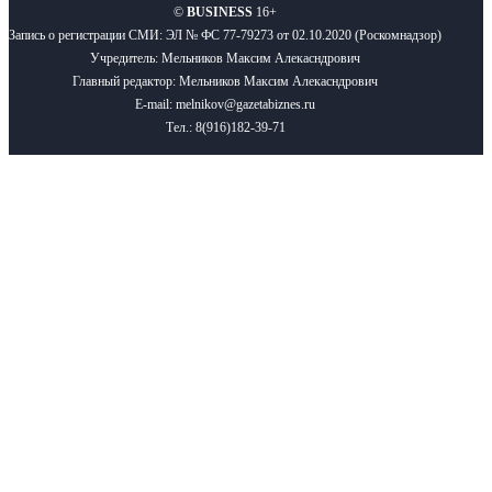
©
BUSINESS
16+
Запись о регистрации СМИ: ЭЛ № ФС 77-79273 от 02.10.2020 (Роскомнадзор)
Учредитель: Мельников Максим Алекасндрович
Главный редактор: Мельников Максим Алекасндрович
E-mail: melnikov@gazetabiznes.ru
Тел.: 8(916)182-39-71