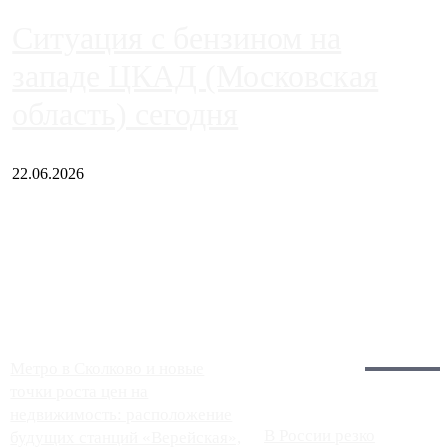
Ситуация с бензином на
западе ЦКАД (Московская
область) сегодня
22.06.2026
Чем ближе к центру столицы, тем ситуация на АЗС лучше.
Однако АЗС, расположенные на приличном удалении от
Москвы, имеют более видимые проблемы. Так, некоторые
заправки на ЦКАД либо не работают полностью, либо
работают с ...
Загрузить больше
Главное:
Метро в Сколково и новые
точки роста цен на
недвижимость: расположение
В России резко
будущих станций «Верейская»,