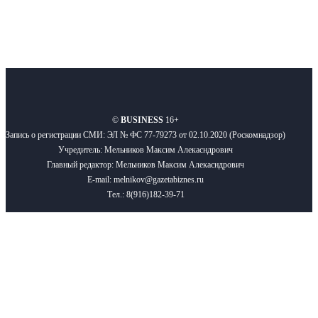
О нас
Реклама
Вакансии
Правила
Контакты
©
BUSINESS
16+
Запись о регистрации СМИ: ЭЛ № ФС 77-79273 от 02.10.2020 (Роскомнадзор)
Учредитель: Мельников Максим Алекасндрович
Главный редактор: Мельников Максим Алекасндрович
E-mail: melnikov@gazetabiznes.ru
Тел.: 8(916)182-39-71