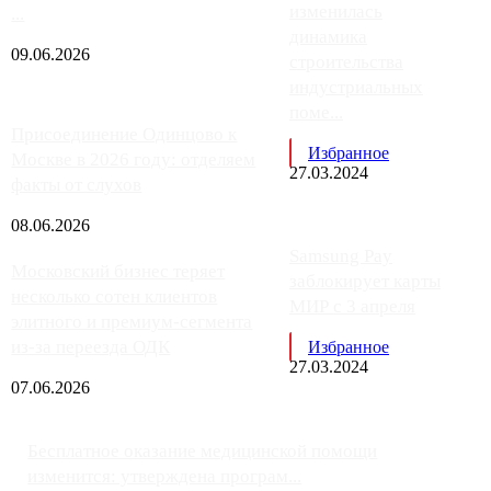
изменилась
...
динамика
09.06.2026
строительства
индустриальных
поме...
Присоединение Одинцово к
Избранное
Москве в 2026 году: отделяем
27.03.2024
факты от слухов
08.06.2026
Samsung Pay
Московский бизнес теряет
заблокирует карты
несколько сотен клиентов
МИР с 3 апреля
элитного и премиум-сегмента
из-за переезда ОДК
Избранное
27.03.2024
07.06.2026
Бесплатное оказание медицинской помощи
изменится: утверждена програм...