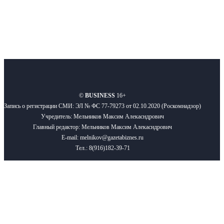
О нас
Реклама
Вакансии
Правила
Контакты
©
BUSINESS
16+
Запись о регистрации СМИ: ЭЛ № ФС 77-79273 от 02.10.2020 (Роскомнадзор)
Учредитель: Мельников Максим Алекасндрович
Главный редактор: Мельников Максим Алекасндрович
E-mail: melnikov@gazetabiznes.ru
Тел.: 8(916)182-39-71