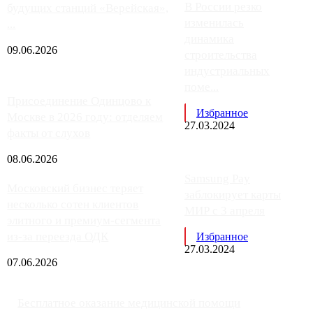
В России резко
будущих станций «Верейская»,
изменилась
...
динамика
09.06.2026
строительства
индустриальных
поме...
Присоединение Одинцово к
Избранное
Москве в 2026 году: отделяем
27.03.2024
факты от слухов
08.06.2026
Samsung Pay
Московский бизнес теряет
заблокирует карты
несколько сотен клиентов
МИР с 3 апреля
элитного и премиум-сегмента
из-за переезда ОДК
Избранное
27.03.2024
07.06.2026
Бесплатное оказание медицинской помощи