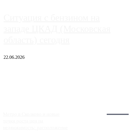
Ситуация с бензином на
западе ЦКАД (Московская
область) сегодня
22.06.2026
Чем ближе к центру столицы, тем ситуация на АЗС лучше.
Однако АЗС, расположенные на приличном удалении от
Москвы, имеют более видимые проблемы. Так, некоторые
заправки на ЦКАД либо не работают полностью, либо
работают с ...
Загрузить больше
Главное:
Метро в Сколково и новые
точки роста цен на
недвижимость: расположение