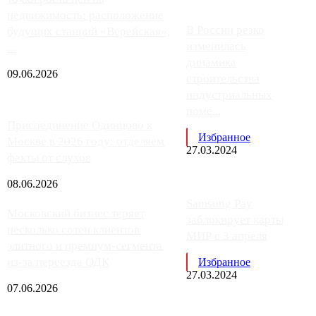
недвижимость: расположение
В России резко
будущих станций «Верейская»,
изменилась
...
динамика
09.06.2026
строительства
индустриальных
поме...
Присоединение Одинцово к
Избранное
Москве в 2026 году: отделяем
27.03.2024
факты от слухов
08.06.2026
Samsung Pay
Московский бизнес теряет
заблокирует карты
несколько сотен клиентов
МИР с 3 апреля
элитного и премиум-сегмента
из-за переезда ОДК
Избранное
27.03.2024
07.06.2026