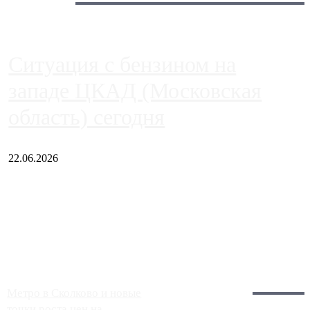
Сегодня:
Ситуация с бензином на
западе ЦКАД (Московская
область) сегодня
22.06.2026
Чем ближе к центру столицы, тем ситуация на АЗС лучше.
Однако АЗС, расположенные на приличном удалении от
Москвы, имеют более видимые проблемы. Так, некоторые
заправки на ЦКАД либо не работают полностью, либо
работают с ...
Загрузить больше
Главное:
Метро в Сколково и новые
точки роста цен на