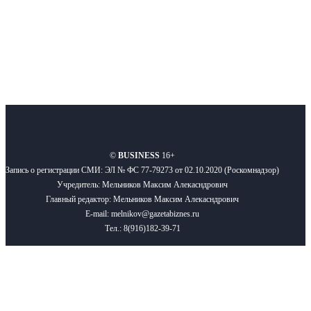
Подписывайтесь
О нас
Реклама
Вакансии
Правила
Контакты
©
BUSINESS
16+
Запись о регистрации СМИ: ЭЛ № ФС 77-79273 от 02.10.2020 (Роскомнадзор)
Учредитель: Мельников Максим Алекасндрович
Главный редактор: Мельников Максим Алекасндрович
E-mail: melnikov@gazetabiznes.ru
Тел.: 8(916)182-39-71