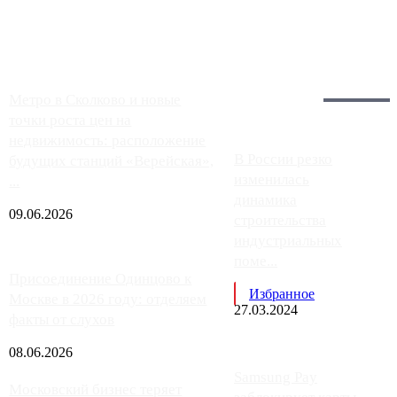
заправки на ЦКАД либо не работают полностью, либо
работают с ...
Загрузить больше
Главное:
Метро в Сколково и новые
точки роста цен на
недвижимость: расположение
В России резко
будущих станций «Верейская»,
изменилась
...
динамика
09.06.2026
строительства
индустриальных
поме...
Присоединение Одинцово к
Избранное
Москве в 2026 году: отделяем
27.03.2024
факты от слухов
08.06.2026
Samsung Pay
Московский бизнес теряет