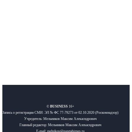
Интернет-СМИ с фокусом на события, влияющие на бизнес
Московского региона, основанное в 2009 году. Ежедневно публикуем
новости бизнеса и новости для бизнеса.
Подписывайтесь
О нас
Реклама
Вакансии
Правила
Контакты
©
BUSINESS
16+
Запись о регистрации СМИ: ЭЛ № ФС 77-79273 от 02.10.2020 (Роскомнадзор)
Учредитель: Мельников Максим Алекасндрович
Главный редактор: Мельников Максим Алекасндрович
E-mail: melnikov@gazetabiznes.ru