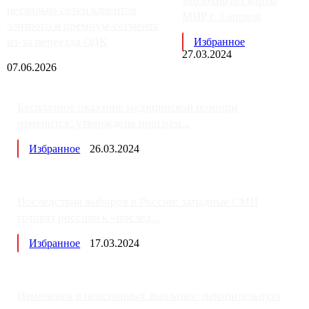
заблокирует карты
несколько сотен клиентов
МИР с 3 апреля
элитного и премиум-сегмента
из-за переезда ОДК
Избранное
27.03.2024
07.06.2026
Бесплатное оказание медицинской помощи
изменится: утверждена програм...
Избранное
26.03.2024
Последствия выборов в России: западные СМИ
готовят россиян к «послед...
Избранное
17.03.2024
Изменения в пенсионных выплатах: накопительную