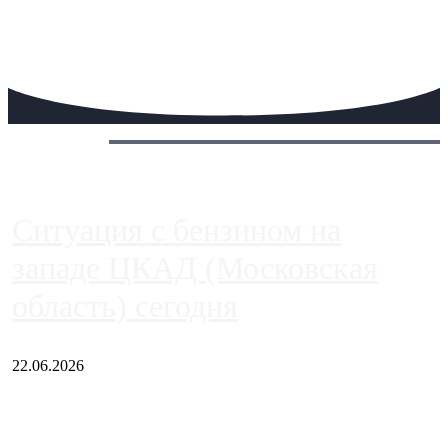
Сегодня:
Ситуация с бензином на
западе ЦКАД (Московская
область) сегодня
22.06.2026
Чем ближе к центру столицы, тем ситуация на АЗС лучше.
Однако АЗС, расположенные на приличном удалении от
Москвы, имеют более видимые проблемы. Так, некоторые