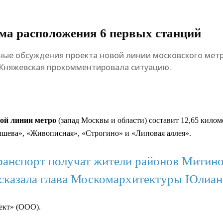
хема расположения 6 первых станций
ные обсуждения проекта новой линии московского мет
 Княжевская прокомментировала ситуацию.
ой линии метро
(запад Москвы и области) составит 12,65 кил
ышева», «Живописная», «Строгино» и «Липовая аллея».
транспорт получат жители районов Мити
ссказала глава Москомархитектуры Юлиан
ект» (ООО).