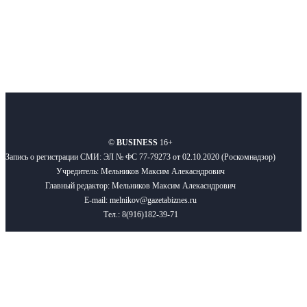
О нас
Реклама
Вакансии
Правила
Контакты
©
BUSINESS
16+
Запись о регистрации СМИ: ЭЛ № ФС 77-79273 от 02.10.2020 (Роскомнадзор)
Учредитель: Мельников Максим Алекасндрович
Главный редактор: Мельников Максим Алекасндрович
E-mail: melnikov@gazetabiznes.ru
Тел.: 8(916)182-39-71