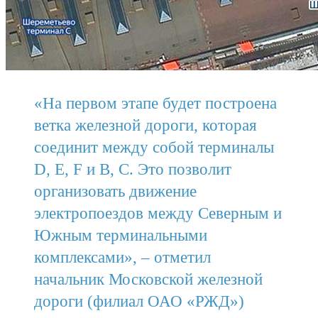
«На первом этапе будет построена
ветка железной дороги, которая
соединит между собой терминалы
D, E, F и B, C. Это позволит
организовать движение
электропоездов между Северным и
Южным терминальными
комплексами», – отметил
начальник Московской железной
дороги (филиал ОАО «РЖД»)