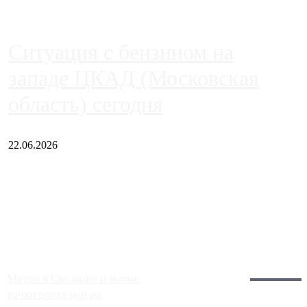
Ситуация с бензином на
западе ЦКАД (Московская
область) сегодня
22.06.2026
Чем ближе к центру столицы, тем ситуация на АЗС лучше.
Однако АЗС, расположенные на приличном удалении от
Москвы, имеют более видимые проблемы. Так, некоторые
заправки на ЦКАД либо не работают полностью, либо
работают с ...
Загрузить больше
Главное:
Метро в Сколково и новые
точки роста цен на