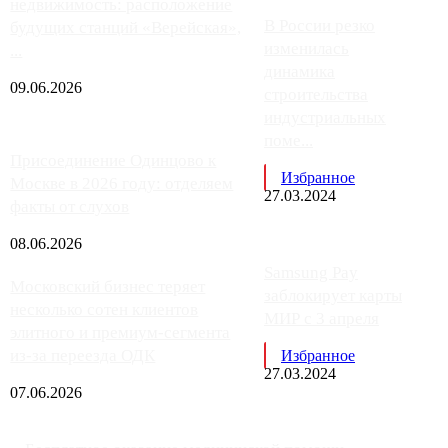
недвижимость: расположение
В России резко
будущих станций «Верейская»,
изменилась
...
динамика
09.06.2026
строительства
индустриальных
поме...
Присоединение Одинцово к
Избранное
Москве в 2026 году: отделяем
27.03.2024
факты от слухов
08.06.2026
Samsung Pay
Московский бизнес теряет
заблокирует карты
несколько сотен клиентов
МИР с 3 апреля
элитного и премиум-сегмента
из-за переезда ОДК
Избранное
27.03.2024
07.06.2026