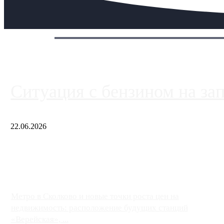
Сегодня:
Ситуация с бензином на за
22.06.2026
Чем ближе к центру столицы, тем ситуация на АЗС лучше. Одн
либо не работают полностью, либо работают с ...
Метро в Сколково и новые точки роста цен на
недвижимость: расположение будущих станций
«Верейская», ...