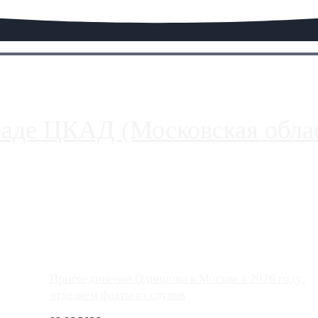
паде ЦКАД (Московская облас
ако АЗС, расположенные на приличном удалении от Москвы, имеют
Присоединение Одинцово к Москве в 2026 году:
отделяем факты от слухов