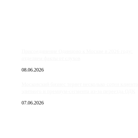
ако АЗС, расположенные на приличном удалении от Москвы, имеют
Присоединение Одинцово к Москве в 2026 году:
отделяем факты от слухов
08.06.2026
Московский бизнес теряет несколько сотен клиент
элитного и премиум-сегмента из-за переезда ОДК
07.06.2026