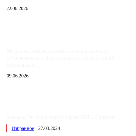
22.06.2026
Чем ближе к центру столицы, тем ситуация на АЗС лучше. Одн
либо не работают полностью, либо работают с ...
Метро в Сколково и новые точки роста цен на
недвижимость: расположение будущих станций
«Верейская», ...
09.06.2026
Samsung Pay заблокирует карты МИР с 3 апреля
Избранное
27.03.2024