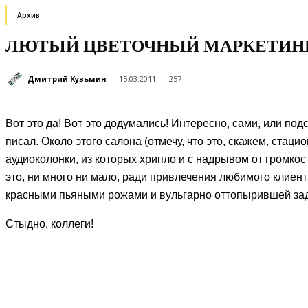
Архив
ЛЮТЫЙ ЦВЕТОЧНЫЙ МАРКЕТИНГ
Дмитрий Кузьмин
15.03.2011
257
Вот это да! Вот это додумались! Интересно, сами, или под
писал. Около этого салона (отмечу, что это, скажем, стац
аудиоколонки, из которых хрипло и с надрывом от громкос
это, ни много ни мало, ради привлечения любимого клиен
красными пьяными рожами и вульгарно оттопырившей зад 
Стыдно, коллеги!