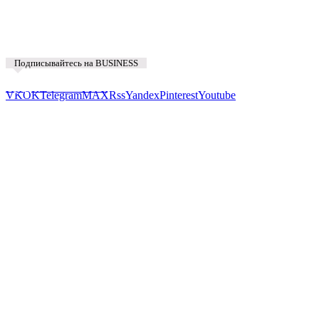
Подписывайтесь на BUSINESS
Предложить новость
VK
OK
Telegram
MAX
Rss
Yandex
Pinterest
Youtube