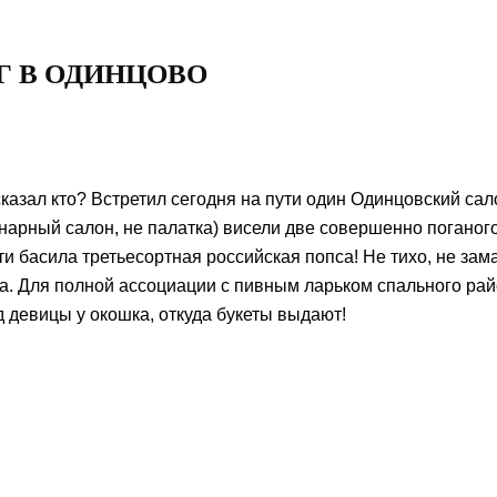
 В ОДИНЦОВО
сказал кто? Встретил сегодня на пути один Одинцовский сал
ионарный салон, не палатка) висели две совершенно поганого
ти басила третьесортная российская попса! Не тихо, не зам
та. Для полной ассоциации с пивным ларьком спального рай
девицы у окошка, откуда букеты выдают!