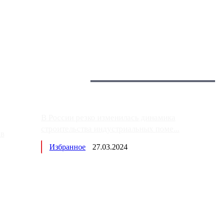
 более видимые проблемы. Так, некоторые заправки на ЦКАД
Загрузить больше
Главное:
В России резко изменилась динамика
строительства индустриальных поме...
ов
Избранное
27.03.2024