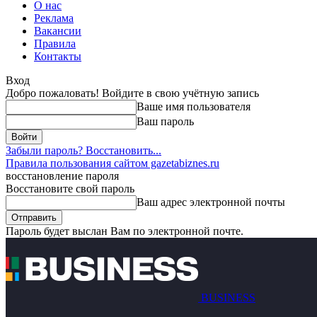
О нас
Реклама
Вакансии
Правила
Контакты
Вход
Добро пожаловать! Войдите в свою учётную запись
Ваше имя пользователя
Ваш пароль
Забыли пароль? Восстановить...
Правила пользования сайтом gazetabiznes.ru
восстановление пароля
Восстановите свой пароль
Ваш адрес электронной почты
Пароль будет выслан Вам по электронной почте.
BUSINESS