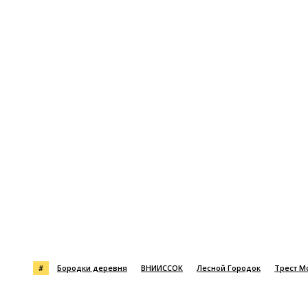
Поделиться
#
Бородки деревня
ВНИИССОК
Лесной Городок
Трест М