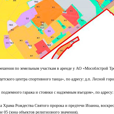
шения по земельным участкам в аренде у АО «Мособлстрой Трес
етского центра спортивного танца», по адресу: д.п. Лесной город
 подземного гаража и стоянки с надземным въездом», по адресу: д
тва Храма Рождества Святого пророка и предтечи Иоанна, воскр
не 05 (зона объектов религиозного значения).