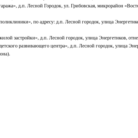
 гаража», д.п. Лесной Городок, ул. Грибовская, микрорайон «Вос
оликлиники», по адресу: д.п. Лесной городок, улица Энергетико
лой застройки», д.п. Лесной городок, улица Энергетиков, отнес
детского развивающего центра», д.п. Лесной городок, улица Эн
она).