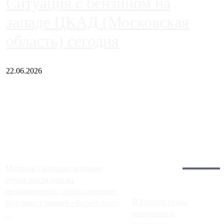
Ситуация с бензином на
западе ЦКАД (Московская
область) сегодня
22.06.2026
Чем ближе к центру столицы, тем ситуация на АЗС лучше.
Однако АЗС, расположенные на приличном удалении от
Москвы, имеют более видимые проблемы. Так, некоторые
заправки на ЦКАД либо не работают полностью, либо
работают с ...
Загрузить больше
Главное:
Метро в Сколково и новые
точки роста цен на
недвижимость: расположение
В России резко
будущих станций «Верейская»,
изменилась
...