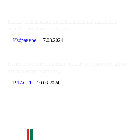
Последствия выборов в России: западные СМИ
готовят россиян к «послед...
Избранное
17.03.2024
Изменения в пенсионных выплатах: накопительную
часть пенсии хотят пе...
ВЛАСТЬ
10.03.2024