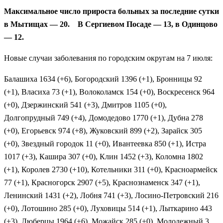
Максимальное число прироста больных за последние сутки
в Мытищах — 20.
В Сергиевом Посаде — 13, в Одинцово
— 12.
Новые случаи заболевания по городским округам на 7 июля:
Балашиха 1634 (+6), Богородский 1396 (+1), Бронницы 92
(+1), Власиха 73 (+1), Волоколамск 154 (+0), Воскресенск 964
(+0), Дзержинский 541 (+3), Дмитров 1105 (+0),
Долгопрудный 749 (+4), Домодедово 1770 (+1), Дубна 278
(+0), Егорьевск 974 (+8), Жуковский 899 (+2), Зарайск 305
(+0), Звездный городок 11 (+0), Ивантеевка 850 (+1), Истра
1017 (+3), Кашира 307 (+0), Клин 1452 (+3), Коломна 1802
(+1), Королев 2730 (+10), Котельники 311 (+0), Красноармейск
77 (+1), Красногорск 2907 (+5), Краснознаменск 347 (+1),
Ленинский 1431 (+2), Лобня 741 (+3), Лосино-Петровский 216
(+0), Лотошино 285 (+0), Луховицы 514 (+1), Лыткарино 443
(+3), Люберцы 1964 (+6), Можайск 285 (+0), Молодежный 3