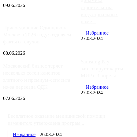
динамика
09.06.2026
строительства
индустриальных
поме...
Присоединение Одинцово к
Избранное
Москве в 2026 году: отделяем
27.03.2024
факты от слухов
08.06.2026
Samsung Pay
Московский бизнес теряет
заблокирует карты
несколько сотен клиентов
МИР с 3 апреля
элитного и премиум-сегмента
из-за переезда ОДК
Избранное
27.03.2024
07.06.2026
Бесплатное оказание медицинской помощи
изменится: утверждена програм...
Избранное
26.03.2024