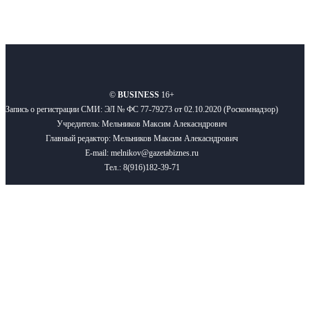
О нас
Реклама
Вакансии
Правила
Контакты
©
BUSINESS
16+
Запись о регистрации СМИ: ЭЛ № ФС 77-79273 от 02.10.2020 (Роскомнадзор)
Учредитель: Мельников Максим Алекасндрович
Главный редактор: Мельников Максим Алекасндрович
E-mail: melnikov@gazetabiznes.ru
Тел.: 8(916)182-39-71