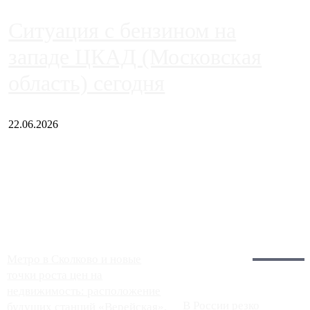
Ситуация с бензином на
западе ЦКАД (Московская
область) сегодня
22.06.2026
Чем ближе к центру столицы, тем ситуация на АЗС лучше.
Однако АЗС, расположенные на приличном удалении от
Москвы, имеют более видимые проблемы. Так, некоторые
заправки на ЦКАД либо не работают полностью, либо
работают с ...
Загрузить больше
Главное:
Метро в Сколково и новые
точки роста цен на
недвижимость: расположение
В России резко
будущих станций «Верейская»,