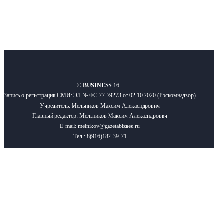
О нас
Реклама
Вакансии
Правила
Контакты
©
BUSINESS
16+
Запись о регистрации СМИ: ЭЛ № ФС 77-79273 от 02.10.2020 (Роскомнадзор)
Учредитель: Мельников Максим Алекасндрович
Главный редактор: Мельников Максим Алекасндрович
E-mail: melnikov@gazetabiznes.ru
Тел.: 8(916)182-39-71