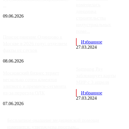
изменилась
...
динамика
09.06.2026
строительства
индустриальных
поме...
Присоединение Одинцово к
Избранное
Москве в 2026 году: отделяем
27.03.2024
факты от слухов
08.06.2026
Samsung Pay
Московский бизнес теряет
заблокирует карты
несколько сотен клиентов
МИР с 3 апреля
элитного и премиум-сегмента
из-за переезда ОДК
Избранное
27.03.2024
07.06.2026
Бесплатное оказание медицинской помощи
изменится: утверждена програм...