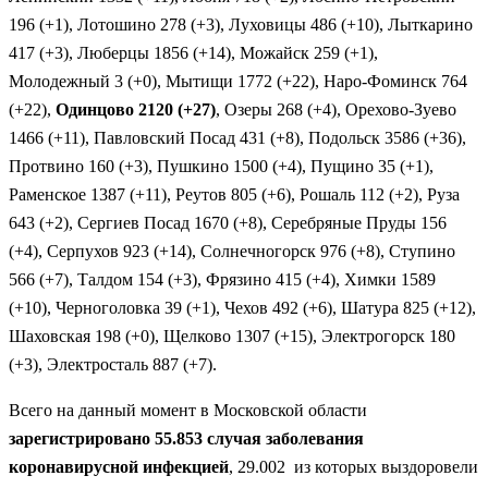
196 (+1), Лотошино 278 (+3), Луховицы 486 (+10), Лыткарино
417 (+3), Люберцы 1856 (+14), Можайск 259 (+1),
Молодежный 3 (+0), Мытищи 1772 (+22), Наро-Фоминск 764
(+22),
Одинцово 2120 (+27)
, Озеры 268 (+4), Орехово-Зуево
1466 (+11), Павловский Посад 431 (+8), Подольск 3586 (+36),
Протвино 160 (+3), Пушкино 1500 (+4), Пущино 35 (+1),
Раменское 1387 (+11), Реутов 805 (+6), Рошаль 112 (+2), Руза
643 (+2), Сергиев Посад 1670 (+8), Серебряные Пруды 156
(+4), Серпухов 923 (+14), Солнечногорск 976 (+8), Ступино
566 (+7), Талдом 154 (+3), Фрязино 415 (+4), Химки 1589
(+10), Черноголовка 39 (+1), Чехов 492 (+6), Шатура 825 (+12),
Шаховская 198 (+0), Щелково 1307 (+15), Электрогорск 180
(+3), Электросталь 887 (+7).
Всего на данный момент в Московской области
зарегистрировано 55.853 случая заболевания
коронавирусной инфекцией
, 29.002 из которых выздоровели