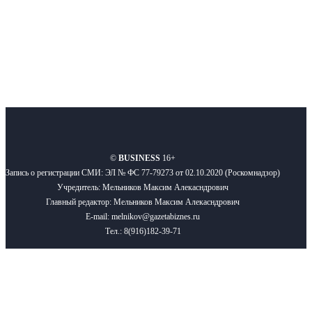
Подписывайтесь
О нас
Реклама
Вакансии
Правила
Контакты
©
BUSINESS
16+
Запись о регистрации СМИ: ЭЛ № ФС 77-79273 от 02.10.2020 (Роскомнадзор)
Учредитель: Мельников Максим Алекасндрович
Главный редактор: Мельников Максим Алекасндрович
E-mail: melnikov@gazetabiznes.ru
Тел.: 8(916)182-39-71