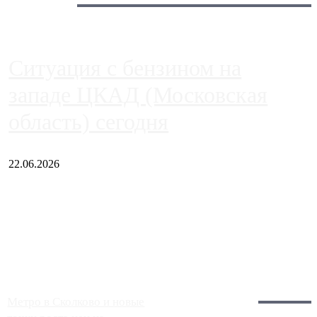
Сегодня:
Ситуация с бензином на
западе ЦКАД (Московская
область) сегодня
22.06.2026
Чем ближе к центру столицы, тем ситуация на АЗС лучше.
Однако АЗС, расположенные на приличном удалении от
Москвы, имеют более видимые проблемы. Так, некоторые
заправки на ЦКАД либо не работают полностью, либо
работают с ...
Загрузить больше
Главное:
Метро в Сколково и новые