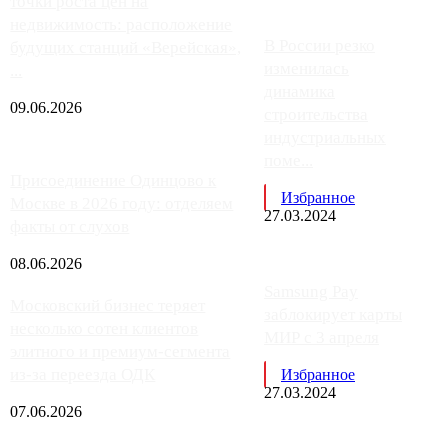
точки роста цен на
недвижимость: расположение
В России резко
будущих станций «Верейская»,
изменилась
...
динамика
09.06.2026
строительства
индустриальных
поме...
Присоединение Одинцово к
Избранное
Москве в 2026 году: отделяем
27.03.2024
факты от слухов
08.06.2026
Samsung Pay
Московский бизнес теряет
заблокирует карты
несколько сотен клиентов
МИР с 3 апреля
элитного и премиум-сегмента
из-за переезда ОДК
Избранное
27.03.2024
07.06.2026