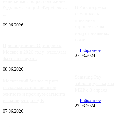
недвижимость: расположение
В России резко
будущих станций «Верейская»,
изменилась
...
динамика
09.06.2026
строительства
индустриальных
поме...
Присоединение Одинцово к
Избранное
Москве в 2026 году: отделяем
27.03.2024
факты от слухов
08.06.2026
Samsung Pay
Московский бизнес теряет
заблокирует карты
несколько сотен клиентов
МИР с 3 апреля
элитного и премиум-сегмента
из-за переезда ОДК
Избранное
27.03.2024
07.06.2026