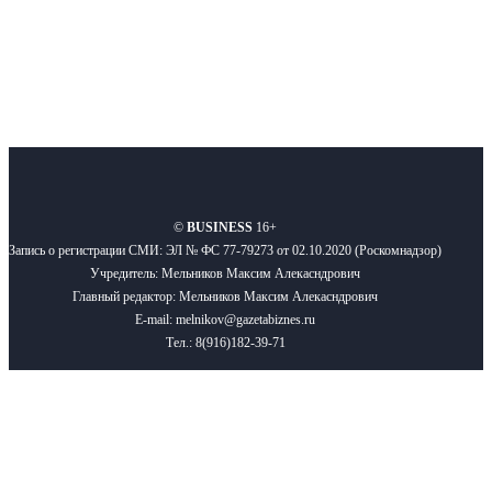
О нас
Реклама
Вакансии
Правила
Контакты
©
BUSINESS
16+
Запись о регистрации СМИ: ЭЛ № ФС 77-79273 от 02.10.2020 (Роскомнадзор)
Учредитель: Мельников Максим Алекасндрович
Главный редактор: Мельников Максим Алекасндрович
E-mail: melnikov@gazetabiznes.ru
Тел.: 8(916)182-39-71