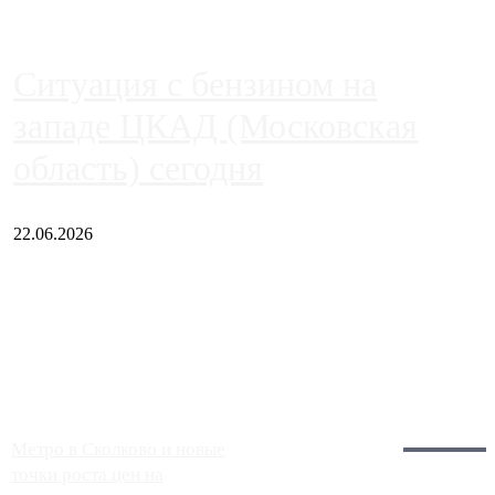
Ситуация с бензином на
западе ЦКАД (Московская
область) сегодня
22.06.2026
Чем ближе к центру столицы, тем ситуация на АЗС лучше.
Однако АЗС, расположенные на приличном удалении от
Москвы, имеют более видимые проблемы. Так, некоторые
заправки на ЦКАД либо не работают полностью, либо
работают с ...
Загрузить больше
Главное:
Метро в Сколково и новые
точки роста цен на