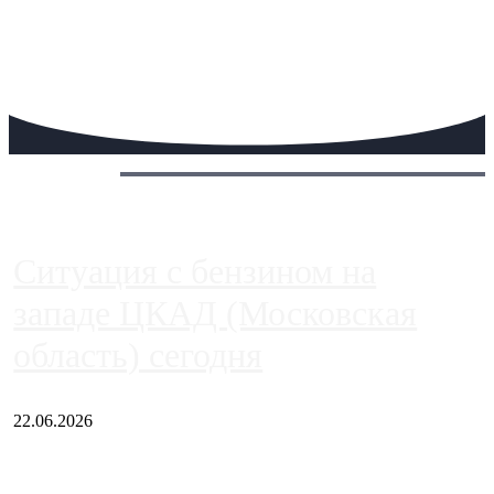
Сегодня:
Ситуация с бензином на
западе ЦКАД (Московская
область) сегодня
22.06.2026
Чем ближе к центру столицы, тем ситуация на АЗС лучше.
Однако АЗС, расположенные на приличном удалении от
Москвы, имеют более видимые проблемы. Так, некоторые