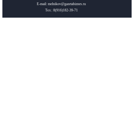
E-mail: melnikov@gazetabiznes.ru
Тел.: 8(916)182-39-71