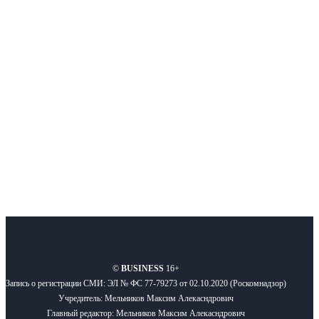
Интернет-СМИ с фокусом на события, влияющие на бизнес
Московского региона, основанное в 2009 году. Ежедневно публикуем
новости бизнеса и новости для бизнеса.
Подписывайтесь
О нас
Реклама
Вакансии
Правила
Контакты
©
BUSINESS
16+
Запись о регистрации СМИ: ЭЛ № ФС 77-79273 от 02.10.2020 (Роскомнадзор)
Учредитель: Мельников Максим Алекасндрович
Главный редактор: Мельников Максим Алекасндрович