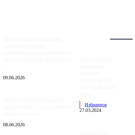
заправки на ЦКАД либо не работают полностью, либо
работают с ...
Загрузить больше
Главное:
Метро в Сколково и новые
точки роста цен на
недвижимость: расположение
В России резко
будущих станций «Верейская»,
изменилась
...
динамика
09.06.2026
строительства
индустриальных
поме...
Присоединение Одинцово к
Избранное
Москве в 2026 году: отделяем
27.03.2024
факты от слухов
08.06.2026
Samsung Pay