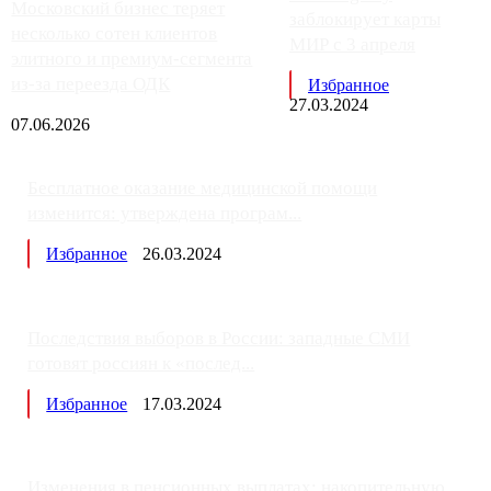
Московский бизнес теряет
заблокирует карты
несколько сотен клиентов
МИР с 3 апреля
элитного и премиум-сегмента
из-за переезда ОДК
Избранное
27.03.2024
07.06.2026
Бесплатное оказание медицинской помощи
изменится: утверждена програм...
Избранное
26.03.2024
Последствия выборов в России: западные СМИ
готовят россиян к «послед...
Избранное
17.03.2024
Изменения в пенсионных выплатах: накопительную