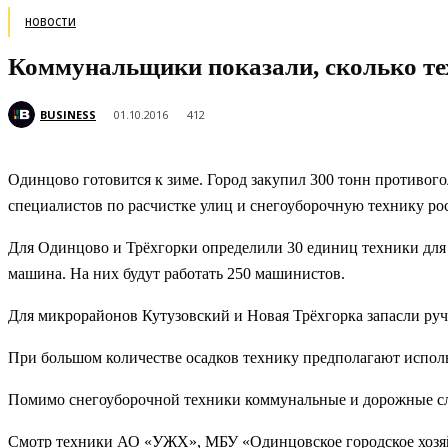
НОВОСТИ
Коммунальщики показали, сколько тех
BUSINESS
01.10.2016
412
Одинцово готовится к зиме. Город закупил 300 тонн противог
специалистов по расчистке улиц и снегоуборочную технику рос
Для Одинцово и Трёхгорки определили
30 единиц техники для
машина. На них будут работать 250 машинистов.
Для микрорайонов Кутузовский и Новая Трёхгорка запасли руч
При большом количестве осадков технику предполагают исполь
Помимо снегоуборочной техники коммунальные и дорожные с
Смотр техники АО «УЖХ», МБУ «Одинцовское городское хозя