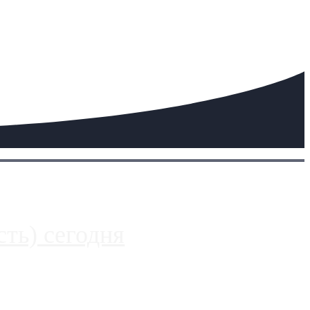
ть) сегодня
 более видимые проблемы. Так, некоторые заправки на ЦКАД