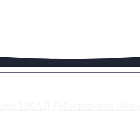
паде ЦКАД (Московская облас
ако АЗС, расположенные на приличном удалении от Москвы, имеют