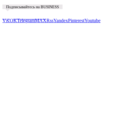
Подписывайтесь на BUSINESS
Предложить новость
VK
OK
Telegram
MAX
Rss
Yandex
Pinterest
Youtube