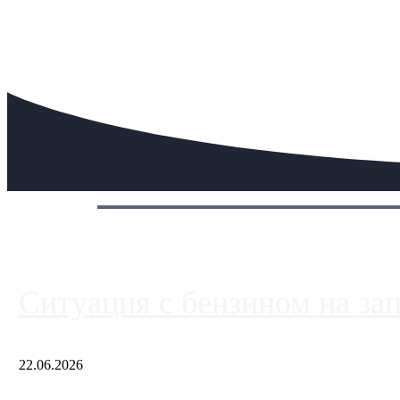
Сегодня:
Ситуация с бензином на за
22.06.2026
Чем ближе к центру столицы, тем ситуация на АЗС лучше. Одн