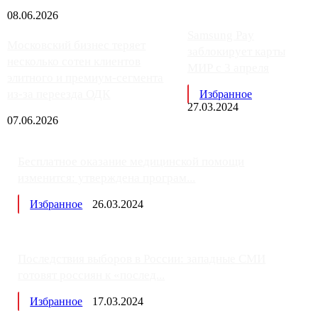
08.06.2026
Samsung Pay
Московский бизнес теряет
заблокирует карты
несколько сотен клиентов
МИР с 3 апреля
элитного и премиум-сегмента
из-за переезда ОДК
Избранное
27.03.2024
07.06.2026
Бесплатное оказание медицинской помощи
изменится: утверждена програм...
Избранное
26.03.2024
Последствия выборов в России: западные СМИ
готовят россиян к «послед...
Избранное
17.03.2024