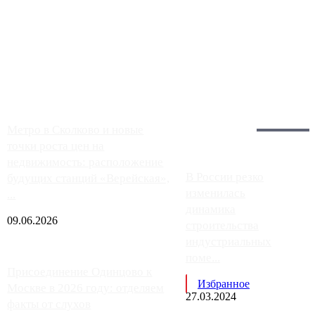
Чем ближе к центру столицы, тем ситуация на АЗС лучше.
Однако АЗС, расположенные на приличном удалении от
Москвы, имеют более видимые проблемы. Так, некоторые
заправки на ЦКАД либо не работают полностью, либо
работают с ...
Загрузить больше
Главное:
Метро в Сколково и новые
точки роста цен на
недвижимость: расположение
В России резко
будущих станций «Верейская»,
изменилась
...
динамика
09.06.2026
строительства
индустриальных
поме...
Присоединение Одинцово к
Избранное
Москве в 2026 году: отделяем
27.03.2024
факты от слухов