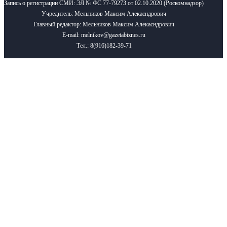
Запись о регистрации СМИ: ЭЛ № ФС 77-79273 от 02.10.2020 (Роскомнадзор)
Учредитель: Мельников Максим Алекасндрович
Главный редактор: Мельников Максим Алекасндрович
E-mail: melnikov@gazetabiznes.ru
Тел.: 8(916)182-39-71