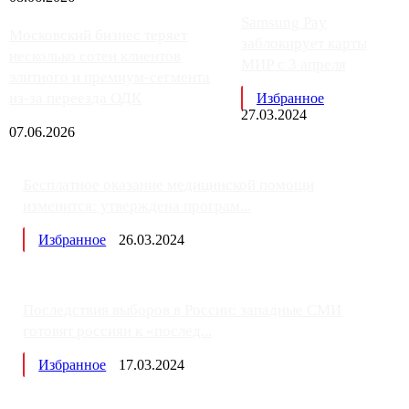
Samsung Pay
Московский бизнес теряет
заблокирует карты
несколько сотен клиентов
МИР с 3 апреля
элитного и премиум-сегмента
из-за переезда ОДК
Избранное
27.03.2024
07.06.2026
Бесплатное оказание медицинской помощи
изменится: утверждена програм...
Избранное
26.03.2024
Последствия выборов в России: западные СМИ
готовят россиян к «послед...
Избранное
17.03.2024