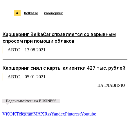
#
BelkaCar
каршеринг
Каршеринг BelkaCar справляется со взрывным
спросом при помощи облаков
АВТО
13.08.2021
Каршеринг снял с карты клиентки 427 тыс. рублей
АВТО
05.01.2021
НА ГЛАВНУЮ
Подписывайтесь на BUSINESS
Предложить новость
VK
OK
Telegram
MAX
Rss
Yandex
Pinterest
Youtube