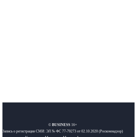
Интернет-СМИ с фокусом на события, влияющие на бизнес
Московского региона, основанное в 2009 году. Ежедневно публикуем
новости бизнеса и новости для бизнеса.
Подписывайтесь
О нас
Реклама
Вакансии
Правила
Контакты
©
BUSINESS
16+
Запись о регистрации СМИ: ЭЛ № ФС 77-79273 от 02.10.2020 (Роскомнадзор)