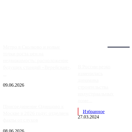
Однако АЗС, расположенные на приличном удалении от
Москвы, имеют более видимые проблемы. Так, некоторые
заправки на ЦКАД либо не работают полностью, либо
работают с ...
Загрузить больше
Главное:
Метро в Сколково и новые
точки роста цен на
недвижимость: расположение
В России резко
будущих станций «Верейская»,
изменилась
...
динамика
09.06.2026
строительства
индустриальных
поме...
Присоединение Одинцово к
Избранное
Москве в 2026 году: отделяем
27.03.2024
факты от слухов
08.06.2026