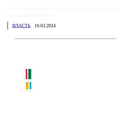
Изменения в пенсионных выплатах: накопительную
часть пенсии хотят пе...
ВЛАСТЬ
10.03.2024
Немного о нас