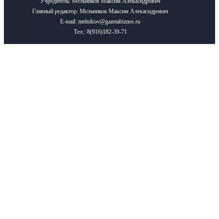
Учредитель: Мельников Максим Алекасндрович
Главный редактор: Мельников Максим Алекасндрович
E-mail: melnikov@gazetabiznes.ru
Тел.: 8(916)182-39-71