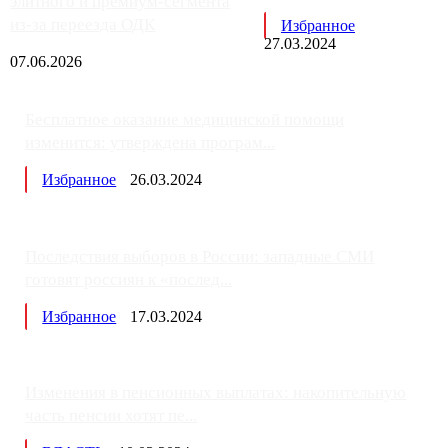
элитного и премиум-сегмента
из-за переезда ОДК
Избранное
27.03.2024
07.06.2026
Бесплатное оказание медицинской помощи
изменится: утверждена програм...
Избранное
26.03.2024
Последствия выборов в России: западные СМИ
готовят россиян к «послед...
Избранное
17.03.2024
Изменения в пенсионных выплатах: накопительную
часть пенсии хотят пе...