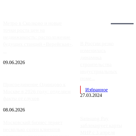
Загрузить больше
Главное:
Метро в Сколково и новые
точки роста цен на
недвижимость: расположение
В России резко
будущих станций «Верейская»,
изменилась
...
динамика
09.06.2026
строительства
индустриальных
поме...
Присоединение Одинцово к
Избранное
Москве в 2026 году: отделяем
27.03.2024
факты от слухов
08.06.2026
Samsung Pay
Московский бизнес теряет
заблокирует карты
несколько сотен клиентов
МИР с 3 апреля