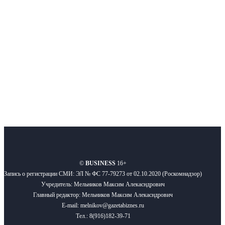
новости бизнеса и новости для бизнеса.
Подписывайтесь
О нас
Реклама
Вакансии
Правила
Контакты
©
BUSINESS
16+
Запись о регистрации СМИ: ЭЛ № ФС 77-79273 от 02.10.2020 (Роскомнадзор)
Учредитель: Мельников Максим Алекасндрович
Главный редактор: Мельников Максим Алекасндрович
E-mail: melnikov@gazetabiznes.ru
Тел.: 8(916)182-39-71