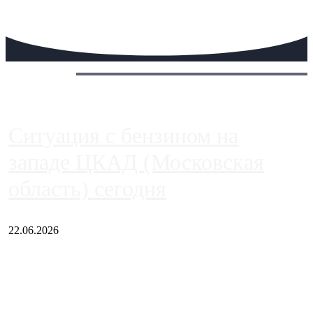
Сегодня:
Ситуация с бензином на
западе ЦКАД (Московская
область) сегодня
22.06.2026
Чем ближе к центру столицы, тем ситуация на АЗС лучше.
Однако АЗС, расположенные на приличном удалении от
Москвы, имеют более видимые проблемы. Так, некоторые
заправки на ЦКАД либо не работают полностью, либо
работают с ...