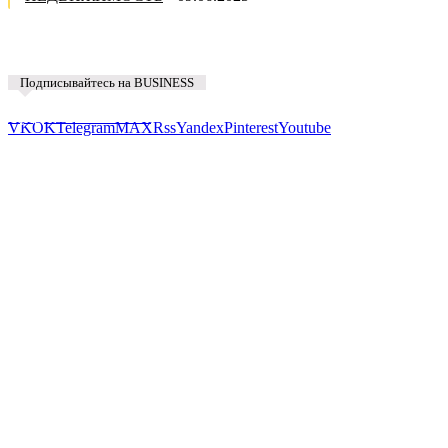
Подписывайтесь на BUSINESS
Предложить новость
VK
OK
Telegram
MAX
Rss
Yandex
Pinterest
Youtube