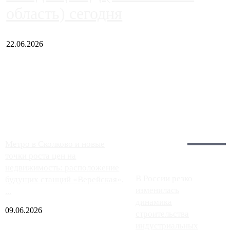
область) сегодня
22.06.2026
Чем ближе к центру столицы, тем ситуация на АЗС лучше.
Однако АЗС, расположенные на приличном удалении от
Москвы, имеют более видимые проблемы. Так, некоторые
заправки на ЦКАД либо не работают полностью, либо
работают с ...
Загрузить больше
Главное:
Метро в Сколково и новые
точки роста цен на
недвижимость: расположение
В России резко
будущих станций «Верейская»,
изменилась
...
динамика
09.06.2026
строительства
индустриальных