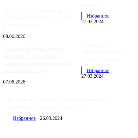
поме...
Присоединение Одинцово к
Избранное
Москве в 2026 году: отделяем
27.03.2024
факты от слухов
08.06.2026
Samsung Pay
Московский бизнес теряет
заблокирует карты
несколько сотен клиентов
МИР с 3 апреля
элитного и премиум-сегмента
из-за переезда ОДК
Избранное
27.03.2024
07.06.2026
Бесплатное оказание медицинской помощи
изменится: утверждена програм...
Избранное
26.03.2024