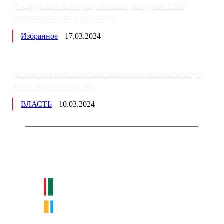
Последствия выборов в России: западные СМИ
готовят россиян к «послед...
Избранное
17.03.2024
Изменения в пенсионных выплатах: накопительную
часть пенсии хотят пе...
ВЛАСТЬ
10.03.2024