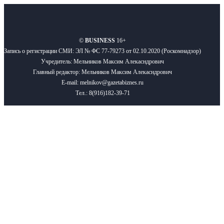
О нас
Реклама
Вакансии
Правила
Контакты
©
BUSINESS
16+
Запись о регистрации СМИ: ЭЛ № ФС 77-79273 от 02.10.2020 (Роскомнадзор)
Учредитель: Мельников Максим Алекасндрович
Главный редактор: Мельников Максим Алекасндрович
E-mail: melnikov@gazetabiznes.ru
Тел.: 8(916)182-39-71