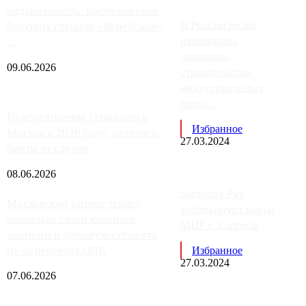
недвижимость: расположение
В России резко
будущих станций «Верейская»,
изменилась
...
динамика
09.06.2026
строительства
индустриальных
поме...
Присоединение Одинцово к
Избранное
Москве в 2026 году: отделяем
27.03.2024
факты от слухов
08.06.2026
Samsung Pay
Московский бизнес теряет
заблокирует карты
несколько сотен клиентов
МИР с 3 апреля
элитного и премиум-сегмента
из-за переезда ОДК
Избранное
27.03.2024
07.06.2026