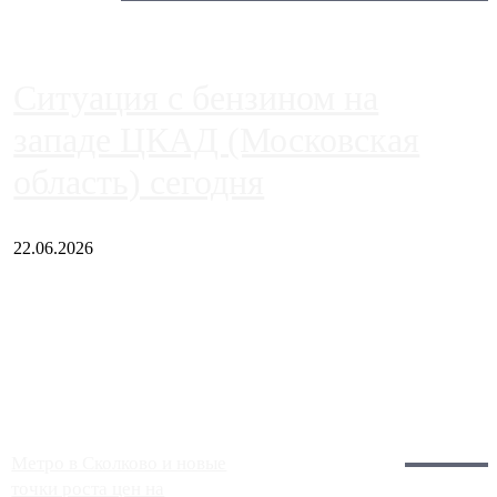
Ситуация с бензином на
западе ЦКАД (Московская
область) сегодня
22.06.2026
Чем ближе к центру столицы, тем ситуация на АЗС лучше.
Однако АЗС, расположенные на приличном удалении от
Москвы, имеют более видимые проблемы. Так, некоторые
заправки на ЦКАД либо не работают полностью, либо
работают с ...
Загрузить больше
Главное:
Метро в Сколково и новые
точки роста цен на