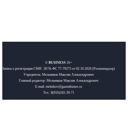
Подписывайтесь
О нас
Реклама
Вакансии
Правила
Контакты
©
BUSINESS
16+
Запись о регистрации СМИ: ЭЛ № ФС 77-79273 от 02.10.2020 (Роскомнадзор)
Учредитель: Мельников Максим Алекасндрович
Главный редактор: Мельников Максим Алекасндрович
E-mail: melnikov@gazetabiznes.ru
Тел.: 8(916)182-39-71