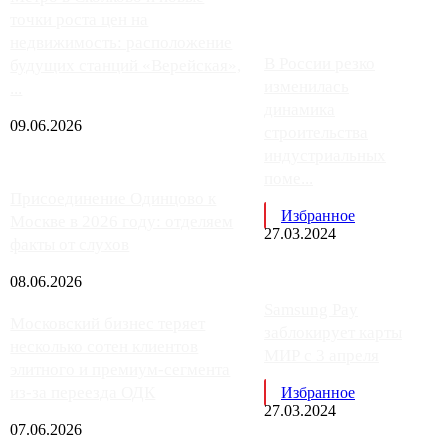
точки роста цен на
недвижимость: расположение
В России резко
будущих станций «Верейская»,
изменилась
...
динамика
09.06.2026
строительства
индустриальных
поме...
Присоединение Одинцово к
Избранное
Москве в 2026 году: отделяем
27.03.2024
факты от слухов
08.06.2026
Samsung Pay
Московский бизнес теряет
заблокирует карты
несколько сотен клиентов
МИР с 3 апреля
элитного и премиум-сегмента
из-за переезда ОДК
Избранное
27.03.2024
07.06.2026