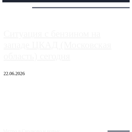
Сегодня:
Ситуация с бензином на
западе ЦКАД (Московская
область) сегодня
22.06.2026
Чем ближе к центру столицы, тем ситуация на АЗС лучше.
Однако АЗС, расположенные на приличном удалении от
Москвы, имеют более видимые проблемы. Так, некоторые
заправки на ЦКАД либо не работают полностью, либо
работают с ...
Загрузить больше
Главное:
Метро в Сколково и новые