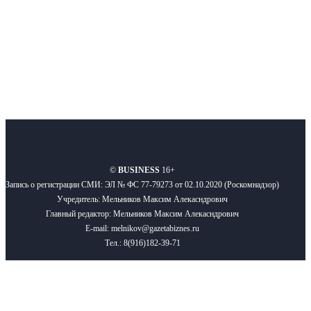
Подписывайтесь
О нас
Реклама
Вакансии
Правила
Контакты
©
BUSINESS
16+
Запись о регистрации СМИ: ЭЛ № ФС 77-79273 от 02.10.2020 (Роскомнадзор)
Учредитель: Мельников Максим Алекасндрович
Главный редактор: Мельников Максим Алекасндрович
E-mail: melnikov@gazetabiznes.ru
Тел.: 8(916)182-39-71