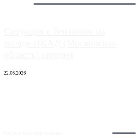
Сегодня:
Ситуация с бензином на
западе ЦКАД (Московская
область) сегодня
22.06.2026
Чем ближе к центру столицы, тем ситуация на АЗС лучше.
Однако АЗС, расположенные на приличном удалении от
Москвы, имеют более видимые проблемы. Так, некоторые
заправки на ЦКАД либо не работают полностью, либо
работают с ...
Загрузить больше
Главное:
Метро в Сколково и новые