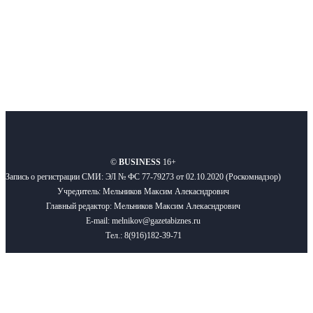
Подписывайтесь
О нас
Реклама
Вакансии
Правила
Контакты
©
BUSINESS
16+
Запись о регистрации СМИ: ЭЛ № ФС 77-79273 от 02.10.2020 (Роскомнадзор)
Учредитель: Мельников Максим Алекасндрович
Главный редактор: Мельников Максим Алекасндрович
E-mail: melnikov@gazetabiznes.ru
Тел.: 8(916)182-39-71