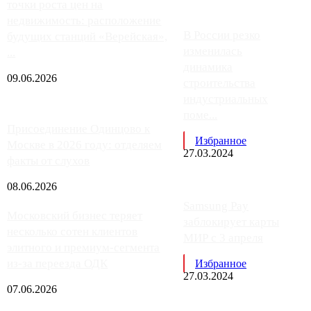
точки роста цен на
недвижимость: расположение
В России резко
будущих станций «Верейская»,
изменилась
...
динамика
09.06.2026
строительства
индустриальных
поме...
Присоединение Одинцово к
Избранное
Москве в 2026 году: отделяем
27.03.2024
факты от слухов
08.06.2026
Samsung Pay
Московский бизнес теряет
заблокирует карты
несколько сотен клиентов
МИР с 3 апреля
элитного и премиум-сегмента
из-за переезда ОДК
Избранное
27.03.2024
07.06.2026