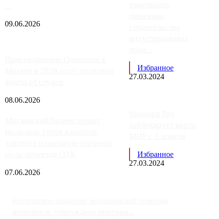
изменилась
...
динамика
09.06.2026
строительства
индустриальных
поме...
Присоединение Одинцово к
Избранное
Москве в 2026 году: отделяем
27.03.2024
факты от слухов
08.06.2026
Samsung Pay
Московский бизнес теряет
заблокирует карты
несколько сотен клиентов
МИР с 3 апреля
элитного и премиум-сегмента
из-за переезда ОДК
Избранное
27.03.2024
07.06.2026
Бесплатное оказание медицинской помощи
изменится: утверждена програм...