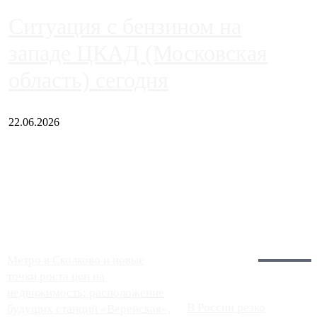
Ситуация с бензином на
западе ЦКАД (Московская
область) сегодня
22.06.2026
Чем ближе к центру столицы, тем ситуация на АЗС лучше.
Однако АЗС, расположенные на приличном удалении от
Москвы, имеют более видимые проблемы. Так, некоторые
заправки на ЦКАД либо не работают полностью, либо
работают с ...
Загрузить больше
Главное:
Метро в Сколково и новые
точки роста цен на
недвижимость: расположение
В России резко
будущих станций «Верейская»,