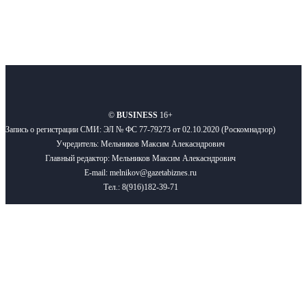
О нас
Реклама
Вакансии
Правила
Контакты
©
BUSINESS
16+
Запись о регистрации СМИ: ЭЛ № ФС 77-79273 от 02.10.2020 (Роскомнадзор)
Учредитель: Мельников Максим Алекасндрович
Главный редактор: Мельников Максим Алекасндрович
E-mail: melnikov@gazetabiznes.ru
Тел.: 8(916)182-39-71