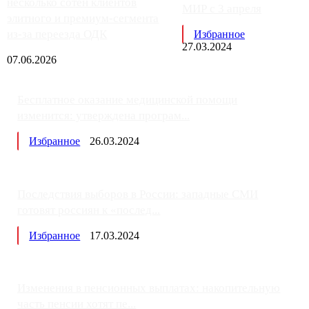
несколько сотен клиентов
МИР с 3 апреля
элитного и премиум-сегмента
из-за переезда ОДК
Избранное
27.03.2024
07.06.2026
Бесплатное оказание медицинской помощи
изменится: утверждена програм...
Избранное
26.03.2024
Последствия выборов в России: западные СМИ
готовят россиян к «послед...
Избранное
17.03.2024
Изменения в пенсионных выплатах: накопительную
часть пенсии хотят пе...