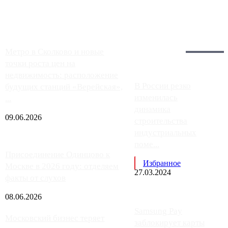
работают с ...
Загрузить больше
Главное:
Метро в Сколково и новые
точки роста цен на
недвижимость: расположение
В России резко
будущих станций «Верейская»,
изменилась
...
динамика
09.06.2026
строительства
индустриальных
поме...
Присоединение Одинцово к
Избранное
Москве в 2026 году: отделяем
27.03.2024
факты от слухов
08.06.2026
Samsung Pay
Московский бизнес теряет
заблокирует карты