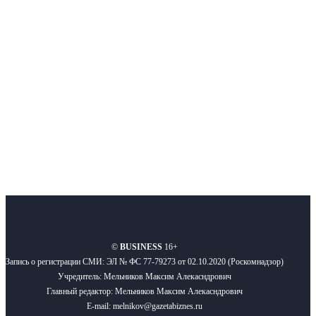
Московского региона, основанное в 2009 году. Ежедневно публикуем
новости бизнеса и новости для бизнеса.
Подписывайтесь
О нас
Реклама
Вакансии
Правила
Контакты
©
BUSINESS
16+
Запись о регистрации СМИ: ЭЛ № ФС 77-79273 от 02.10.2020 (Роскомнадзор)
Учредитель: Мельников Максим Алекасндрович
Главный редактор: Мельников Максим Алекасндрович
E-mail: melnikov@gazetabiznes.ru