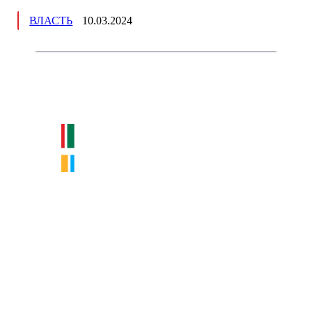
ВЛАСТЬ
10.03.2024
Немного о нас
Интернет-СМИ с фокусом на события, влияющие на бизнес