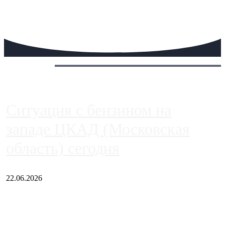
Сегодня:
Ситуация с бензином на
западе ЦКАД (Московская
область) сегодня
22.06.2026
Чем ближе к центру столицы, тем ситуация на АЗС лучше.
Однако АЗС, расположенные на приличном удалении от
Москвы, имеют более видимые проблемы. Так, некоторые
заправки на ЦКАД либо не работают полностью, либо