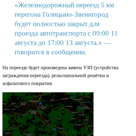
«Железнодорожный переезд 5 км
перегона Голицыно-Звенигород
будет полностью закрыт для
проезда автотранспорта с 09:00 11
августа до 17:00 13 августа.» —
говорится в сообщении.
На переезде будет произведена замена УЗП (устройства
заграждения переезда), рельсошпальной решётки и
асфальтового покрытия.