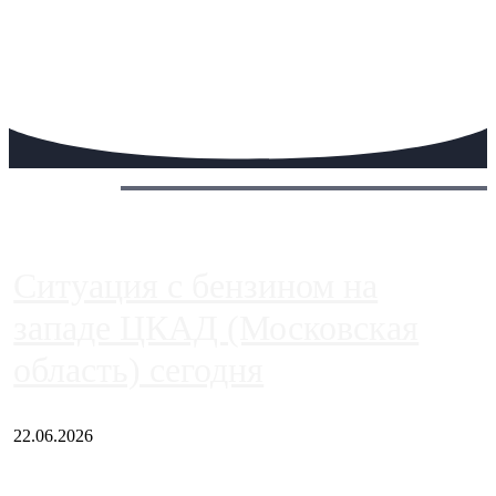
Сегодня:
Ситуация с бензином на
западе ЦКАД (Московская
область) сегодня
22.06.2026
Чем ближе к центру столицы, тем ситуация на АЗС лучше.
Однако АЗС, расположенные на приличном удалении от