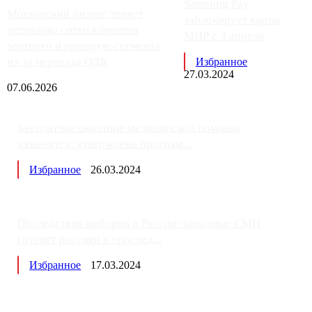
Samsung Pay
Московский бизнес теряет
заблокирует карты
несколько сотен клиентов
МИР с 3 апреля
элитного и премиум-сегмента
из-за переезда ОДК
Избранное
27.03.2024
07.06.2026
Бесплатное оказание медицинской помощи
изменится: утверждена програм...
Избранное
26.03.2024
Последствия выборов в России: западные СМИ
готовят россиян к «послед...
Избранное
17.03.2024