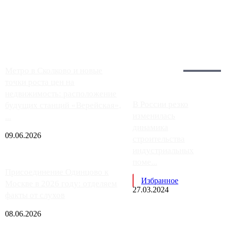
Москвы, имеют более видимые проблемы. Так, некоторые
заправки на ЦКАД либо не работают полностью, либо
работают с ...
Загрузить больше
Главное:
Метро в Сколково и новые
точки роста цен на
недвижимость: расположение
В России резко
будущих станций «Верейская»,
изменилась
...
динамика
09.06.2026
строительства
индустриальных
поме...
Присоединение Одинцово к
Избранное
Москве в 2026 году: отделяем
27.03.2024
факты от слухов
08.06.2026