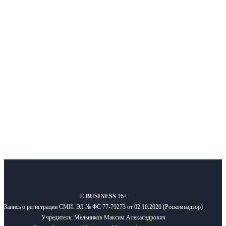
Интернет-СМИ с фокусом на события, влияющие на бизнес
Московского региона, основанное в 2009 году. Ежедневно публикуем
новости бизнеса и новости для бизнеса.
Подписывайтесь
О нас
Реклама
Вакансии
Правила
Контакты
©
BUSINESS
16+
Запись о регистрации СМИ: ЭЛ № ФС 77-79273 от 02.10.2020 (Роскомнадзор)
Учредитель: Мельников Максим Алекасндрович