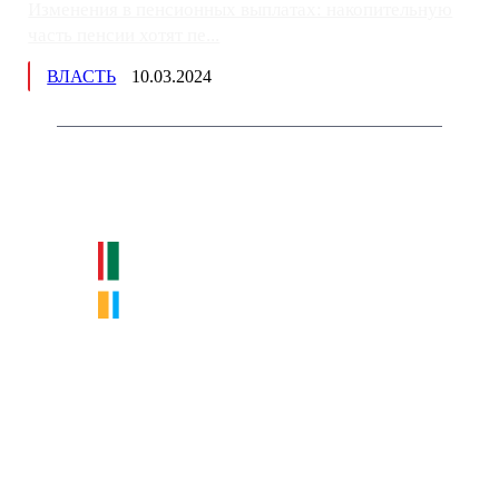
Изменения в пенсионных выплатах: накопительную
часть пенсии хотят пе...
ВЛАСТЬ
10.03.2024
Немного о нас