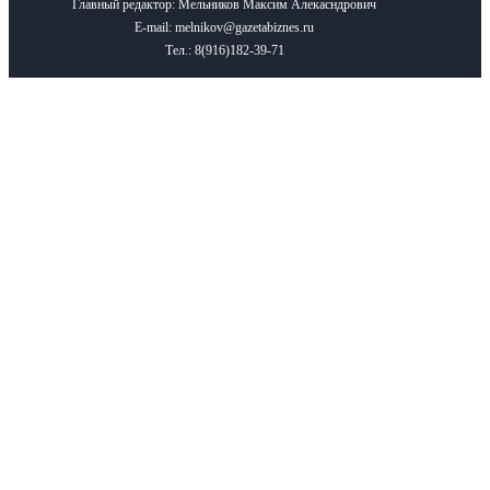
Главный редактор: Мельников Максим Алекасндрович
E-mail: melnikov@gazetabiznes.ru
Тел.: 8(916)182-39-71