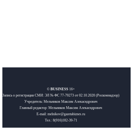
Подписывайтесь
О нас
Реклама
Вакансии
Правила
Контакты
©
BUSINESS
16+
Запись о регистрации СМИ: ЭЛ № ФС 77-79273 от 02.10.2020 (Роскомнадзор)
Учредитель: Мельников Максим Алекасндрович
Главный редактор: Мельников Максим Алекасндрович
E-mail: melnikov@gazetabiznes.ru
Тел.: 8(916)182-39-71