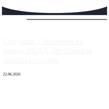
Сегодня:
Ситуация с бензином на
западе ЦКАД (Московская
область) сегодня
22.06.2026
Чем ближе к центру столицы, тем ситуация на АЗС лучше.
Однако АЗС, расположенные на приличном удалении от
Москвы, имеют более видимые проблемы. Так, некоторые
заправки на ЦКАД либо не работают полностью, либо
работают с ...