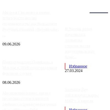
Загрузить больше
Главное:
Метро в Сколково и новые
точки роста цен на
недвижимость: расположение
В России резко
будущих станций «Верейская»,
изменилась
...
динамика
09.06.2026
строительства
индустриальных
поме...
Присоединение Одинцово к
Избранное
Москве в 2026 году: отделяем
27.03.2024
факты от слухов
08.06.2026
Samsung Pay
Московский бизнес теряет
заблокирует карты
несколько сотен клиентов
МИР с 3 апреля
элитного и премиум-сегмента
из-за переезда ОДК
Избранное