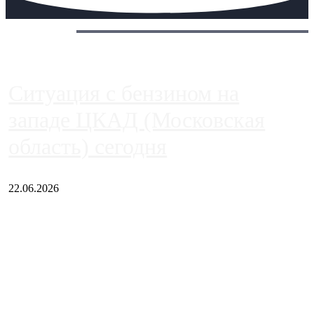
Сегодня:
Ситуация с бензином на
западе ЦКАД (Московская
область) сегодня
22.06.2026
Чем ближе к центру столицы, тем ситуация на АЗС лучше.
Однако АЗС, расположенные на приличном удалении от
Москвы, имеют более видимые проблемы. Так, некоторые
заправки на ЦКАД либо не работают полностью, либо
работают с ...
Загрузить больше