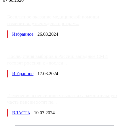
07.06.2026
Бесплатное оказание медицинской помощи
изменится: утверждена програм...
Избранное
26.03.2024
Последствия выборов в России: западные СМИ
готовят россиян к «послед...
Избранное
17.03.2024
Изменения в пенсионных выплатах: накопительную
часть пенсии хотят пе...
ВЛАСТЬ
10.03.2024