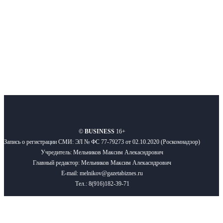
Подписывайтесь
О нас
Реклама
Вакансии
Правила
Контакты
©
BUSINESS
16+
Запись о регистрации СМИ: ЭЛ № ФС 77-79273 от 02.10.2020 (Роскомнадзор)
Учредитель: Мельников Максим Алекасндрович
Главный редактор: Мельников Максим Алекасндрович
E-mail: melnikov@gazetabiznes.ru
Тел.: 8(916)182-39-71