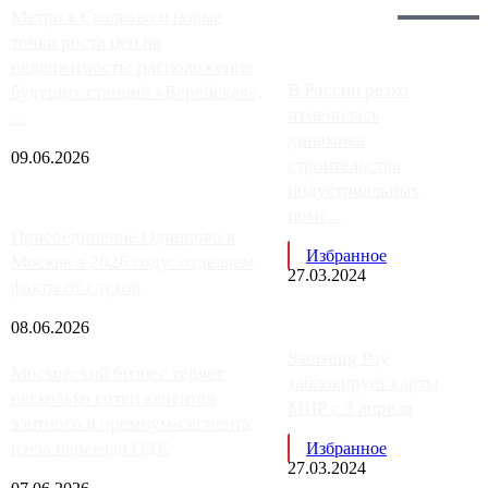
Главное:
Метро в Сколково и новые
точки роста цен на
недвижимость: расположение
В России резко
будущих станций «Верейская»,
изменилась
...
динамика
09.06.2026
строительства
индустриальных
поме...
Присоединение Одинцово к
Избранное
Москве в 2026 году: отделяем
27.03.2024
факты от слухов
08.06.2026
Samsung Pay
Московский бизнес теряет
заблокирует карты
несколько сотен клиентов
МИР с 3 апреля
элитного и премиум-сегмента
из-за переезда ОДК
Избранное
27.03.2024