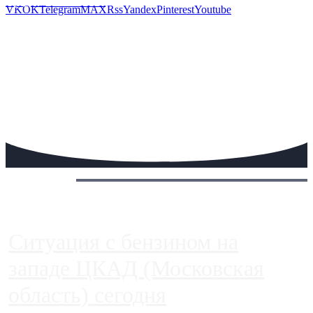
Предложить новость
VK
OK
Telegram
MAX
Rss
Yandex
Pinterest
Youtube
Сегодня:
Ситуация с бензином на
западе ЦКАД (Московская
область) сегодня