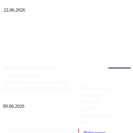
22.06.2026
Чем ближе к центру столицы, тем ситуация на АЗС лучше.
Однако АЗС, расположенные на приличном удалении от
Москвы, имеют более видимые проблемы. Так, некоторые
заправки на ЦКАД либо не работают полностью, либо
работают с ...
Загрузить больше
Главное:
Метро в Сколково и новые
точки роста цен на
недвижимость: расположение
В России резко
будущих станций «Верейская»,
изменилась
...
динамика
09.06.2026
строительства
индустриальных
поме...
Присоединение Одинцово к
Избранное