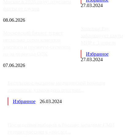
Москве в 2026 году: отделяем
27.03.2024
факты от слухов
08.06.2026
Samsung Pay
Московский бизнес теряет
заблокирует карты
несколько сотен клиентов
МИР с 3 апреля
элитного и премиум-сегмента
из-за переезда ОДК
Избранное
27.03.2024
07.06.2026
Бесплатное оказание медицинской помощи
изменится: утверждена програм...
Избранное
26.03.2024
Последствия выборов в России: западные СМИ
готовят россиян к «послед...