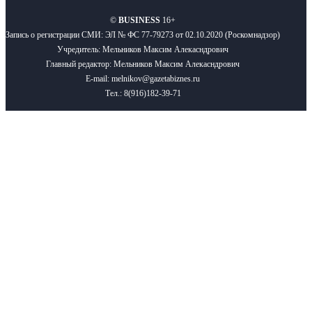
©
BUSINESS
16+
Запись о регистрации СМИ: ЭЛ № ФС 77-79273 от 02.10.2020 (Роскомнадзор)
Учредитель: Мельников Максим Алекасндрович
Главный редактор: Мельников Максим Алекасндрович
E-mail: melnikov@gazetabiznes.ru
Тел.: 8(916)182-39-71