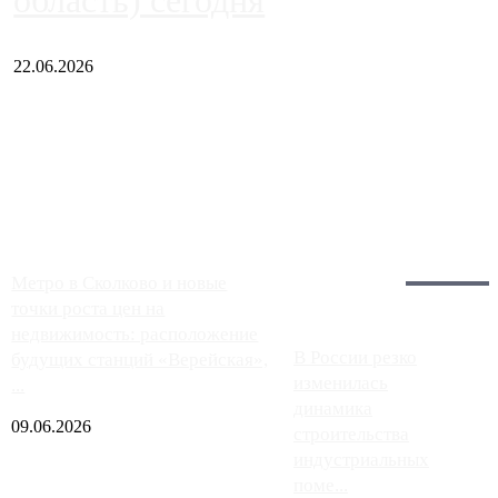
область) сегодня
22.06.2026
Чем ближе к центру столицы, тем ситуация на АЗС лучше.
Однако АЗС, расположенные на приличном удалении от
Москвы, имеют более видимые проблемы. Так, некоторые
заправки на ЦКАД либо не работают полностью, либо
работают с ...
Загрузить больше
Главное:
Метро в Сколково и новые
точки роста цен на
недвижимость: расположение
В России резко
будущих станций «Верейская»,
изменилась
...
динамика
09.06.2026
строительства
индустриальных
поме...