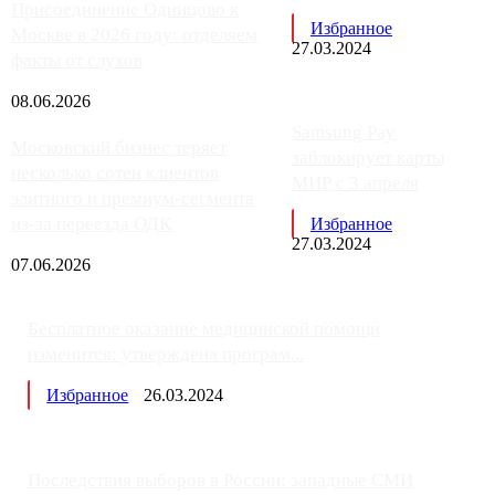
Присоединение Одинцово к
Избранное
Москве в 2026 году: отделяем
27.03.2024
факты от слухов
08.06.2026
Samsung Pay
Московский бизнес теряет
заблокирует карты
несколько сотен клиентов
МИР с 3 апреля
элитного и премиум-сегмента
из-за переезда ОДК
Избранное
27.03.2024
07.06.2026
Бесплатное оказание медицинской помощи
изменится: утверждена програм...
Избранное
26.03.2024
Последствия выборов в России: западные СМИ