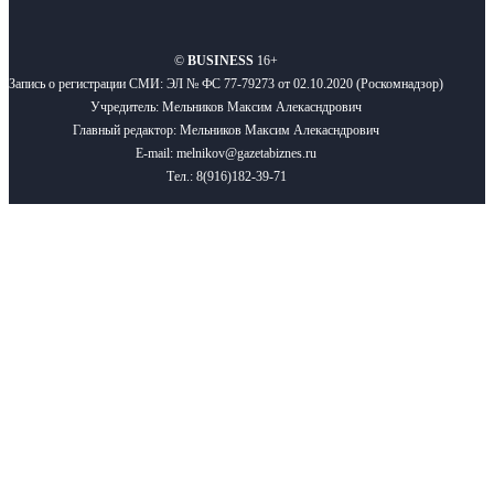
О нас
Реклама
Вакансии
Правила
Контакты
©
BUSINESS
16+
Запись о регистрации СМИ: ЭЛ № ФС 77-79273 от 02.10.2020 (Роскомнадзор)
Учредитель: Мельников Максим Алекасндрович
Главный редактор: Мельников Максим Алекасндрович
E-mail: melnikov@gazetabiznes.ru
Тел.: 8(916)182-39-71