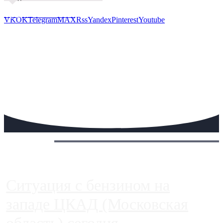
Предложить новость
VK
OK
Telegram
MAX
Rss
Yandex
Pinterest
Youtube
Сегодня:
Ситуация с бензином на
западе ЦКАД (Московская