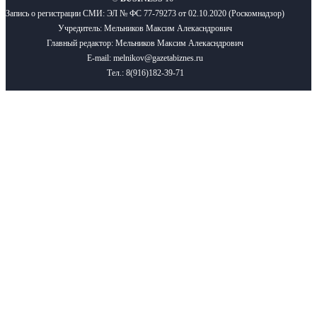
Запись о регистрации СМИ: ЭЛ № ФС 77-79273 от 02.10.2020 (Роскомнадзор)
Учредитель: Мельников Максим Алекасндрович
Главный редактор: Мельников Максим Алекасндрович
E-mail: melnikov@gazetabiznes.ru
Тел.: 8(916)182-39-71