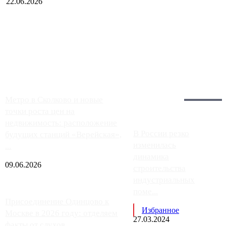
22.06.2026
Чем ближе к центру столицы, тем ситуация на АЗС лучше.
Однако АЗС, расположенные на приличном удалении от
Москвы, имеют более видимые проблемы. Так, некоторые
заправки на ЦКАД либо не работают полностью, либо
работают с ...
Загрузить больше
Главное:
Метро в Сколково и новые
точки роста цен на
недвижимость: расположение
В России резко
будущих станций «Верейская»,
изменилась
...
динамика
09.06.2026
строительства
индустриальных
поме...
Присоединение Одинцово к
Избранное
Москве в 2026 году: отделяем
27.03.2024
факты от слухов