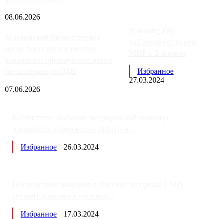
08.06.2026
Samsung Pay
Московский бизнес теряет
заблокирует карты
несколько сотен клиентов
МИР с 3 апреля
элитного и премиум-сегмента
из-за переезда ОДК
Избранное
27.03.2024
07.06.2026
Бесплатное оказание медицинской помощи
изменится: утверждена програм...
Избранное
26.03.2024
Последствия выборов в России: западные СМИ
готовят россиян к «послед...
Избранное
17.03.2024