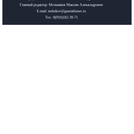
Главный редактор: Мельников Максим Алекасндрович
E-mail: melnikov@gazetabiznes.ru
Тел.: 8(916)182-39-71