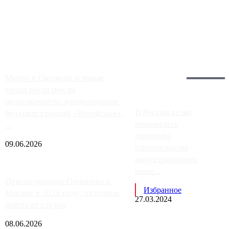
Однако АЗС, расположенные на приличном удалении от
Москвы, имеют более видимые проблемы. Так, некоторые
заправки на ЦКАД либо не работают полностью, либо
работают с ...
Загрузить больше
Главное:
Метро в Сколково и новые
точки роста цен на
недвижимость: расположение
В России резко
будущих станций «Верейская»,
изменилась
...
динамика
09.06.2026
строительства
индустриальных
поме...
Присоединение Одинцово к
Избранное
Москве в 2026 году: отделяем
27.03.2024
факты от слухов
08.06.2026