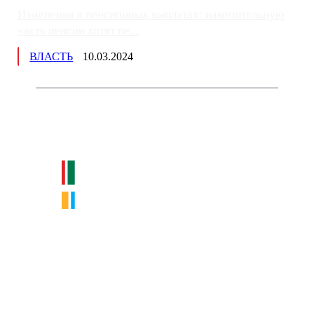
Изменения в пенсионных выплатах: накопительную
часть пенсии хотят пе...
ВЛАСТЬ
10.03.2024
Немного о нас