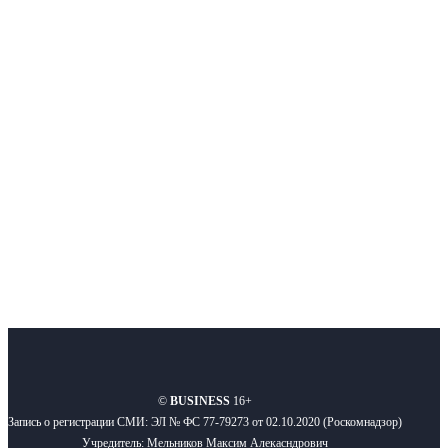
Интернет-СМИ с фокусом на события, влияющие на бизнес
Московского региона, основанное в 2009 году. Ежедневно публикуем
новости бизнеса и новости для бизнеса.
Подписывайтесь
О нас
Реклама
Вакансии
Правила
Контакты
©
BUSINESS
16+
Запись о регистрации СМИ: ЭЛ № ФС 77-79273 от 02.10.2020 (Роскомнадзор)
Учредитель: Мельников Максим Алекасндрович