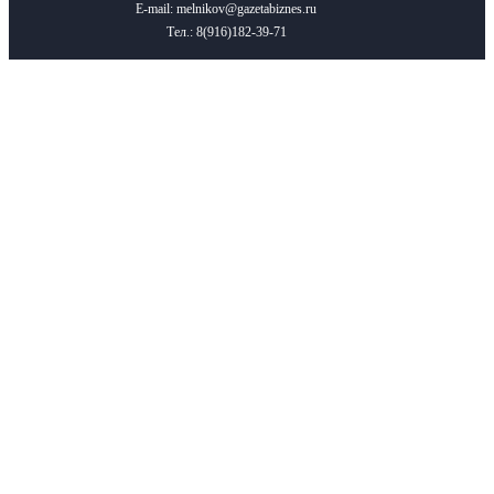
E-mail: melnikov@gazetabiznes.ru
Тел.: 8(916)182-39-71