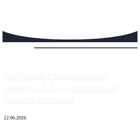
Сегодня:
Ситуация с бензином на
западе ЦКАД (Московская
область) сегодня
22.06.2026
Чем ближе к центру столицы, тем ситуация на АЗС лучше.
Однако АЗС, расположенные на приличном удалении от
Москвы, имеют более видимые проблемы. Так, некоторые