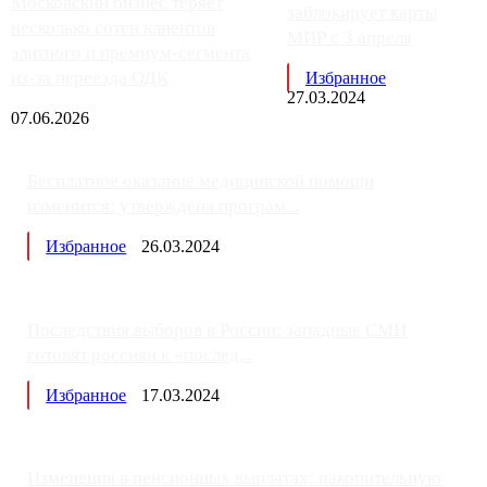
Московский бизнес теряет
заблокирует карты
несколько сотен клиентов
МИР с 3 апреля
элитного и премиум-сегмента
из-за переезда ОДК
Избранное
27.03.2024
07.06.2026
Бесплатное оказание медицинской помощи
изменится: утверждена програм...
Избранное
26.03.2024
Последствия выборов в России: западные СМИ
готовят россиян к «послед...
Избранное
17.03.2024
Изменения в пенсионных выплатах: накопительную