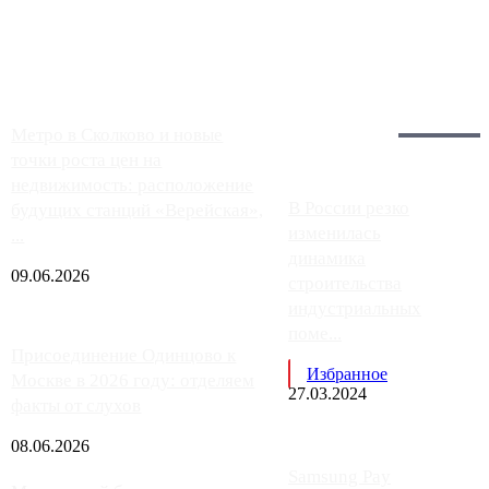
заправки на ЦКАД либо не работают полностью, либо
работают с ...
Загрузить больше
Главное:
Метро в Сколково и новые
точки роста цен на
недвижимость: расположение
В России резко
будущих станций «Верейская»,
изменилась
...
динамика
09.06.2026
строительства
индустриальных
поме...
Присоединение Одинцово к
Избранное
Москве в 2026 году: отделяем
27.03.2024
факты от слухов
08.06.2026
Samsung Pay