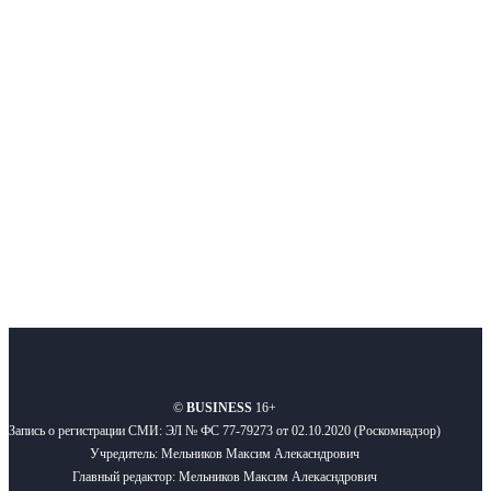
Интернет-СМИ с фокусом на события, влияющие на бизнес
Московского региона, основанное в 2009 году. Ежедневно публикуем
новости бизнеса и новости для бизнеса.
Подписывайтесь
О нас
Реклама
Вакансии
Правила
Контакты
©
BUSINESS
16+
Запись о регистрации СМИ: ЭЛ № ФС 77-79273 от 02.10.2020 (Роскомнадзор)
Учредитель: Мельников Максим Алекасндрович
Главный редактор: Мельников Максим Алекасндрович