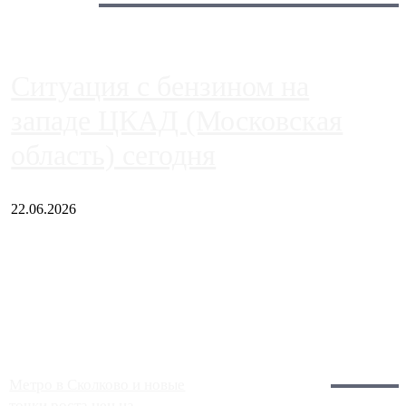
Сегодня:
Ситуация с бензином на
западе ЦКАД (Московская
область) сегодня
22.06.2026
Чем ближе к центру столицы, тем ситуация на АЗС лучше.
Однако АЗС, расположенные на приличном удалении от
Москвы, имеют более видимые проблемы. Так, некоторые
заправки на ЦКАД либо не работают полностью, либо
работают с ...
Загрузить больше
Главное:
Метро в Сколково и новые
точки роста цен на