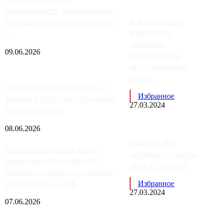
недвижимость: расположение
В России резко
будущих станций «Верейская»,
изменилась
...
динамика
09.06.2026
строительства
индустриальных
поме...
Присоединение Одинцово к
Избранное
Москве в 2026 году: отделяем
27.03.2024
факты от слухов
08.06.2026
Samsung Pay
Московский бизнес теряет
заблокирует карты
несколько сотен клиентов
МИР с 3 апреля
элитного и премиум-сегмента
из-за переезда ОДК
Избранное
27.03.2024
07.06.2026