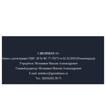
Подписывайтесь
О нас
Реклама
Вакансии
Правила
Контакты
©
BUSINESS
16+
Запись о регистрации СМИ: ЭЛ № ФС 77-79273 от 02.10.2020 (Роскомнадзор)
Учредитель: Мельников Максим Алекасндрович
Главный редактор: Мельников Максим Алекасндрович
E-mail: melnikov@gazetabiznes.ru
Тел.: 8(916)182-39-71